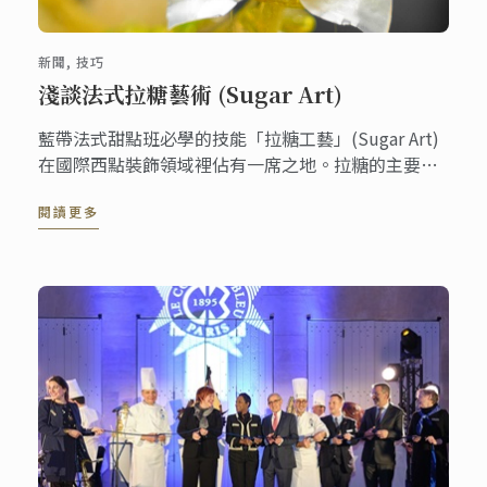
新聞, 技巧
淺談法式拉糖藝術 (Sugar Art)
藍帶法式甜點班必學的技能「拉糖工藝」(Sugar Art)
在國際西點裝飾領域裡佔有一席之地。拉糖的主要原
料是糖、水、以及葡萄糖，透過一定的比例讓糖產生
閱讀更多
延展性以利塑形，以反覆拉摺的方式讓糖團包入空
氣，並產生珍珠般的光澤。