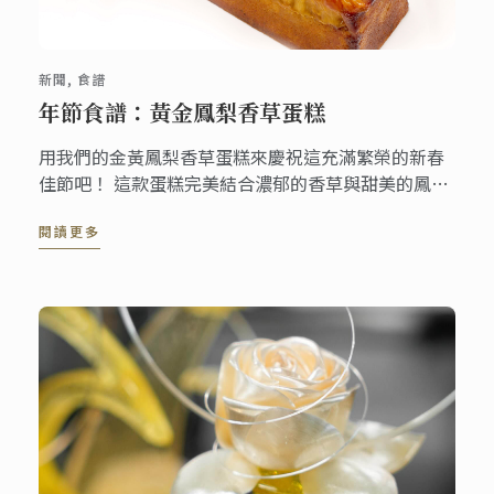
新聞, 食譜
年節食譜：黃金鳳梨香草蛋糕
用我們的金黃鳳梨香草蛋糕來慶祝這充滿繁榮的新春
佳節吧！ 這款蛋糕完美結合濃郁的香草與甜美的鳳
梨，象徵新的一年裡的豐饒與好運。 在這個農曆新
閱讀更多
年，與親愛的家人一起分享這款美味蛋糕，品嚐帶來
喜悅、甜蜜與幸福的滋味，讓好運降臨您的家中！