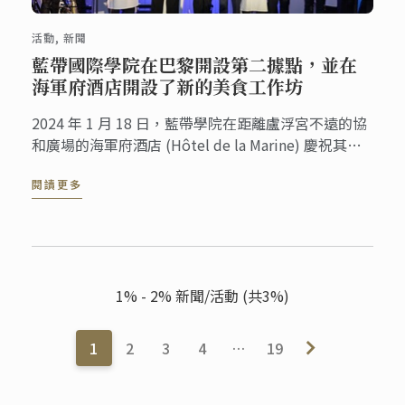
活動, 新聞
藍帶國際學院在巴黎開設第二據點，並在
海軍府酒店開設了新的美食工作坊
2024 年 1 月 18 日，藍帶學院在距離盧浮宮不遠的協
和廣場的海軍府酒店 (Hôtel de la Marine) 慶祝其新
的據點盛大開幕，藍帶將這裡提供美食、葡萄酒研討
閱讀更多
會以及眾多體驗，如烹飪示範、晚餐研討會、美食品
鑑、下午茶、企業餐敘和民營化活動。
1% - 2% 新聞/活動 (共3%)
1
2
3
4
…
19