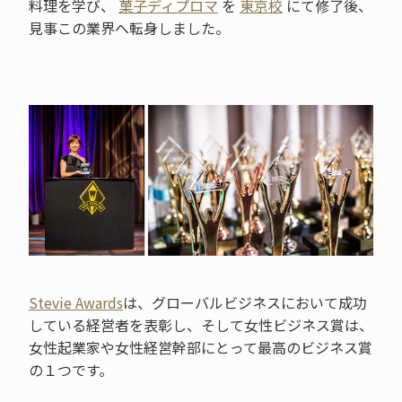
料理を学び、
菓子ディプロマ
を
東京校
にて修了後、
見事この業界へ転身しました。
Stevie Awards
は、グローバルビジネスにおいて成功
している経営者を表彰し、そして女性ビジネス賞は、
女性起業家や女性経営幹部にとって最高のビジネス賞
の１つです。