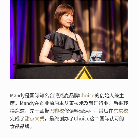
Mandy是国际知名台湾燕麦品牌
Choice
的创始人兼主
席。Mandy在创业前原本从事技术及管理行业，后来转
换跑道，先于蓝带
巴黎校
修读料理课程，其后在
东京校
完成了
甜点文凭
，最终创办了Choice这个国际认可的
食品品牌。