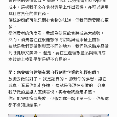
來控制的幾個領域。 最終，我可以通過運用科技降低
成本，這樣我不必在食材質量上作出妥協，亦可以選用
具社會責任的供貨商。
傳統的廚師可能只關心食物的味道，但我們還要關心更
多。
從消費者的角度看，我認為健康飲食將成為大趨勢。
然而，消費者往往很難想像將甜點與健康扯上關系。
這就是我們要做到與眾不同的地方，我們務求將產品做
到既健康又美味。 但是，要在生產理想產品與維持成
本效益上找到平衡是絕不容易的。
問：您會如何建議有意自行創辦企業的年輕廚師？
放膽去做就對了。 我是認真的。 抓緊你的夢想，讓它
成真，看看你能走多遠。 這就是我現在所做的，分享
我所做的且讓人感到喜悅，再看看我能走多遠。
你可能會後悔或失敗，但假如你不踏出第一步，你永遠
都不會知道結果。