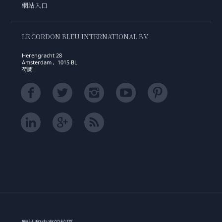
網站入口
LE CORDON BLEU INTERNATIONAL B.V.
Herengracht 28
Amsterdam , 1015 BL
荷蘭