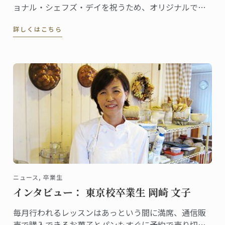
ョナル・シェフズ・デイを祝うため、オリジナルでテ
クニカルなレシピ、コーヒー・フュージョンを、お菓
詳しくはこちら
子の愛好家の皆様にサプライズでご紹介します。
ニュース, 卒業生
インタビュー： 東京校卒業生 岡崎 文子
毎月行われるレッスンはあっという間に満席、通信販
売で購入できるお菓子とパンもすぐに予約で売り切れ