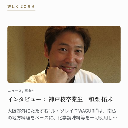
2016年秋冬コレクションに、エプロンやニット、マフ
詳しくはこちら
ラーなどの商品が誕生しました。
ニュース, 卒業生
インタビュー： 神戸校卒業生 和栗 拓未
大阪郊外にたたずむ“ル・ソレイユWAGURI”は、南仏
の地方料理をベースに、化学調味料等を一切使用しな
い、身体と心にやさしい料理と空間を提供するフレン