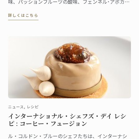
味、パッションフルーツの酸味、フェンネル･アボカ
ド･ザクロのサラダのさわやかな斬新さ。ゴマのチュイ
詳しくはこちら
ルがカリッとした食感を添えます。
ニュース, レシピ
インターナショナル・シェフズ・デイ レシ
ピ : コーヒー・フュージョン
ル・コルドン・ブルーのシェフたちは、インターナシ