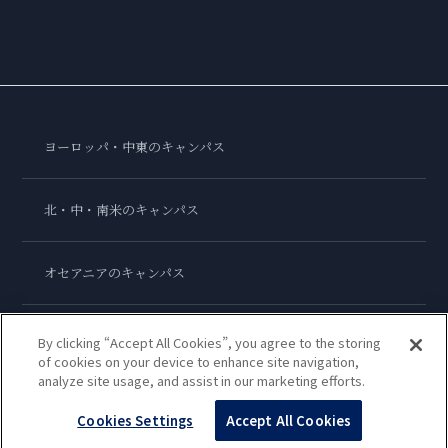
ヨーロッパ・中東のキャンパス
北・中・南米のキャンパス
オセアニアのキャンパス
アジアのキャンパス
By clicking “Accept All Cookies”, you agree to the storing
of cookies on your device to enhance site navigation,
analyze site usage, and assist in our marketing efforts.
ル・コルドン・ブルー・インターナショナル
Cookies Settings
Accept All Cookies
Copyright © 2026
Le Cordon Bleu International B.V.
All Rights Reserved.