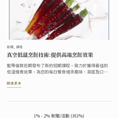
新聞, 課程
真空低溫烹飪技術:提供高端烹飪效果
藍帶倫敦近期發布了新的短期課程，致力於獲得最佳的
低溫慢煮效果，為您的每日餐食增添風味、濕度及口
感。採用低溫慢煮技術能夠用簡單的方法提升食物的風
閱讀更多
味及品質，且適用於蔬菜、土豆、牛肉、雞肉、魚及蛋
類，讓您獲得餐廳級別的烹飪水準。
1% - 2% 新聞/活動 (共3%)