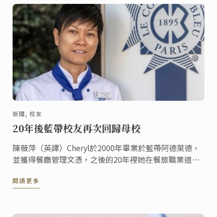
新聞, 校友
20年後藍帶校友再次回歸母校
陳薇萍（英譯）Cheryl於2000年畢業於藍帶阿德萊德，
並獲得餐廳管理文憑，之後的20年裡她在餐旅職業道路
上獲得頗豐的成就。 2019年，她又重拾自己熱愛的甜點
閱讀更多
事業，再次回到藍帶阿德萊德學習甜點證書課程。