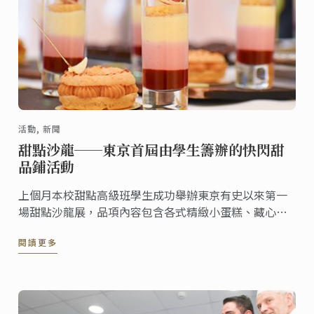
活動, 新聞
甜點沙龍──東京首屆由學生籌辦的快閃甜
品鋪活動
上個月本校甜點高級班學生成功舉辦東京有史以來第一
場甜點沙龍展，品項內容包含各式精緻小蛋糕、藏心巧
克力以及創意點心。本次以自助餐形式進行的活動完全
閱讀更多
由學生設計、籌辦。來賓可依據其個人喜好自由選擇試
吃各式現代及經典甜點。