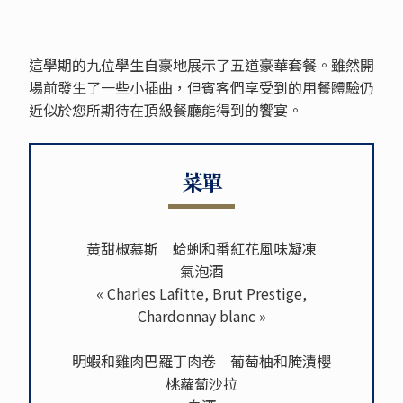
這學期的九位學生自豪地展示了五道豪華套餐。雖然開
場前發生了一些小插曲，但賓客們享受到的用餐體驗仍
近似於您所期待在頂級餐廳能得到的饗宴。
菜單
黃甜椒慕斯 蛤蜊和番紅花風味凝凍
氣泡酒
« Charles Lafitte, Brut Prestige,
Chardonnay blanc »
明蝦和雞肉巴羅丁肉卷 葡萄柚和腌漬櫻
桃蘿蔔沙拉