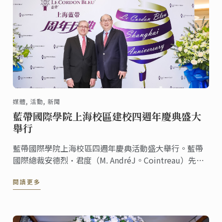
媒體, 活動, 新聞
藍帶國際學院上海校區建校四週年慶典盛大
舉行
藍帶國際學院上海校區四週年慶典活動盛大舉行。藍帶
國際總裁安德烈·君度（M. AndréJ。Cointreau）先生
和藍帶上海校區校長李小華先生出席此次活動。社會知
閱讀更多
名人士，藍帶合作夥伴，歷屆校友，以及多家媒體朋友
們也應邀參加，更有“神秘大咖”林依輪的加入，共慶
這一特別時刻。