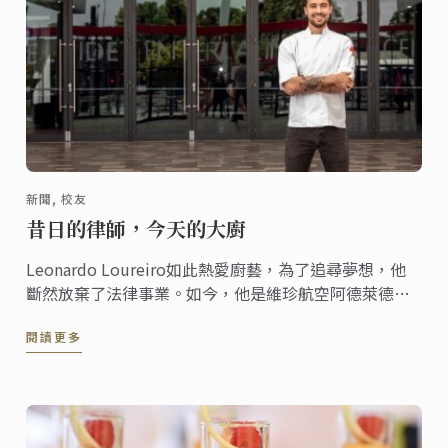
新聞, 校友
昔日的律師，今天的大廚
Leonardo Loureiro如此熱愛廚藝，為了追尋夢想，他
斷然放棄了法律事業。如今，他是維珍航空阿德萊德娛
樂中心的主廚。在完成了商業料理三級證書課程後，他
閱讀更多
為行業偶像Matt Moran、Jock Zonfrillo和Massimo
Bottura工作過。