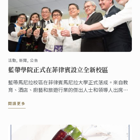
活動, 新聞, 公告
藍帶學院正式在菲律賓設立全新校區
藍帶馬尼拉校區在菲律賓馬尼拉大學正式落成。來自教
育、酒店、廚藝和旅遊行業的傑出人士和領導人出席了
開幕式。 Ateneo總裁Jose Ramon Villarin和藍帶總裁
閱讀更多
兼首席執行官Andre J. Cointreau主持了開幕儀式。