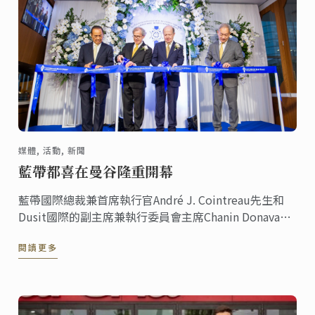
媒體, 活動, 新聞
藍帶都喜在曼谷隆重開幕
藍帶國際總裁兼首席執行官André J. Cointreau先生和
Dusit國際的副主席兼執行委員會主席Chanin Donavanik
共同慶祝藍帶都喜廚藝學校的盛大開幕。新校舍佔地
閱讀更多
3000平方米，位於CentralWorld中心禪宗樓17至19樓。
它是該地區最現代化的廚藝學院。