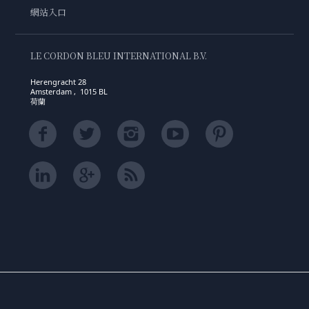
網站入口
LE CORDON BLEU INTERNATIONAL B.V.
Herengracht 28
Amsterdam , 1015 BL
荷蘭