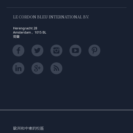
LE CORDON BLEU INTERNATIONAL B.V.
Herengracht 28
Amsterdam , 1015 BL
荷蘭
歐洲和中東的校區