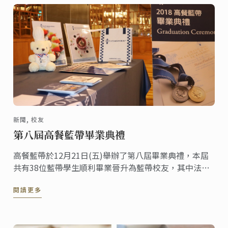
新聞, 校友
第八屆高餐藍帶畢業典禮
高餐藍帶於12月21日(五)舉辦了第八屆畢業典禮，本屆
共有38位藍帶學生順利畢業晉升為藍帶校友，其中法式
料理班7位與法式甜點班21位學生，包含多位香港籍學
閱讀更多
生。尤其是香港籍鄭敬餘(Fish)成功取得「藍帶廚藝大證
書(Grand Diplôme)」，為18個月勤奮的藍帶廚藝學習
生涯，留下最值得紀念的見證！