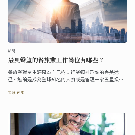
新聞
最具聲望的餐旅業工作崗位有哪些？
餐旅業職業生涯是為自己樹立行業領袖形像的完美途
徑。無論是成為全球知名的大廚或是管理一家五星級飯
店，餐旅業職業道路能夠為您在全球範圍內贏得聲譽及
閱讀更多
具有競爭力的薪資。