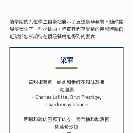
這學期的九位學生自豪地展示了五道豪華套餐。雖然開
場前發生了一些小插曲，但賓客們享受到的用餐體驗仍
近似於您所期待在頂級餐廳能得到的饗宴。
菜單
黃甜椒慕斯 蛤蜊和番紅花風味凝凍
氣泡酒
« Charles Lafitte, Brut Prestige,
Chardonnay blanc »
明蝦和雞肉巴羅丁肉卷 葡萄柚和腌漬櫻
桃蘿蔔沙拉