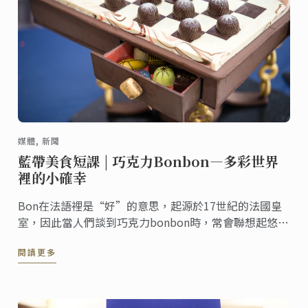
媒體, 新聞
藍帶美食短課 | 巧克力Bonbon—多彩世界
裡的小確幸
Bon在法語裡是“好”的意思，起源於17世紀的法國皇
室，因此當人們談到巧克力bonbon時，常會聯想起悠閑
的法式生活，香檳、馬卡龍、鵝肝或是甜美的巧克力。
閱讀更多
巧克力bonbon是一種圓形的巧克力糖果，醇厚的巧克力
外殼包裹著口味豐富的餡料。