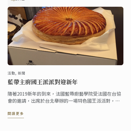
活動, 新聞
藍帶主廚國王派派對迎新年
隨著2019新年的到來，法國藍帶廚藝學院受法國在台協
會的邀請，出席於台北舉辦的一場特色國王派派對，每
位貴賓在現場相互分享，並交流法國文化與廚藝心得，
閱讀更多
以法式的傳統慶祝方式，迎接新的一年到來。