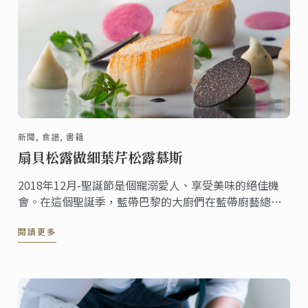
新聞, 食譜, 書籍
扇貝松露做細葉芹松露慕斯
2018年12月-聖誕節是個寵溺愛人、享受美味的絕佳機
會。在這個聖誕季，藍帶巴黎的大廚們在藍帶廚藝總監
MOF Eric Briffard的帶領下，呈現了這道菜品，此食譜
閱讀更多
被收錄在Ode to the truffle一書中。