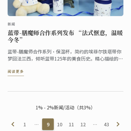
新闻
蓝带-膳魔师合作系列发布 “法式惬意，温暖
今冬”
蓝带-膳魔师合作系列·保温杯，简约的埃菲尔铁塔带你
梦回法兰西，倾听蓝带125年的美食历史。精心描绘的烘
焙、甜点美食元素，是蓝带对专业出品的信念与坚持！
阅读更多
1% - 2%新闻/活动（共3%）
1
…
9
10
11
12
…
43