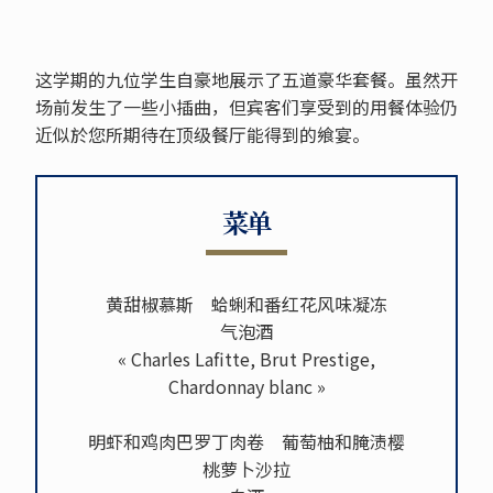
这学期的九位学生自豪地展示了五道豪华套餐。虽然开
场前发生了一些小插曲，但宾客们享受到的用餐体验仍
近似於您所期待在顶级餐厅能得到的飨宴。
菜单
黄甜椒慕斯 蛤蜊和番红花风味凝冻
气泡酒
« Charles Lafitte, Brut Prestige,
Chardonnay blanc »
明虾和鸡肉巴罗丁肉卷 葡萄柚和腌渍樱
桃萝卜沙拉