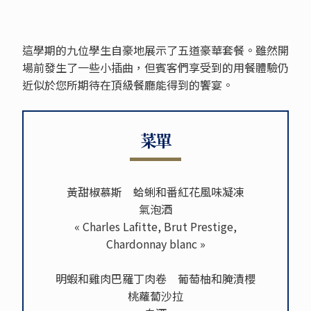
這學期的九位學生自豪地展示了五道豪華套餐。雖然開
場前發生了一些小插曲，但賓客們享受到的用餐體驗仍
近似於您所期待在頂級餐廳能得到的饗宴。
菜單
黃甜椒慕斯 蛤蜊和番紅花風味凝凍
氣泡酒
« Charles Lafitte, Brut Prestige,
Chardonnay blanc »
明蝦和雞肉巴羅丁肉卷 葡萄柚和腌漬櫻
桃蘿蔔沙拉