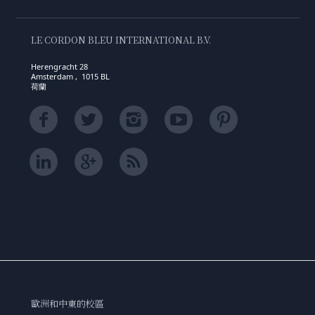
LE CORDON BLEU INTERNATIONAL B.V.
Herengracht 28
Amsterdam , 1015 BL
荷蘭
歐洲和中東的校區