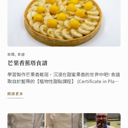
新聞, 食譜
芒果香蕉塔食譜
學習製作芒果香蕉塔，沉浸在甜蜜果香的世界中吧! 食譜
取自於藍帶的【植物性甜點課程】 (Certificate in Plant-
Based Pâtisserie course)，這個課程由「藍帶線上課
閱讀更多
程」與「藍帶倫敦校區」共同主導合作推行。