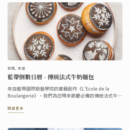
新聞, 食譜
藍帶倒數日曆 - 傳統法式牛奶麵包
來自藍帶國際廚藝學院的書籍創作《L'Ecole de la
Boulangerie》，我們為您帶來節慶必備的傳統法式牛奶
麵包。 這本新書由 Larousse 出版的麵包烘焙書籍，幫
閱讀更多
助您在家完成製作80種優質的維也納式麵包。