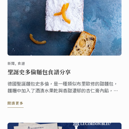
新聞, 食譜
聖誕史多倫麵包食譜分享
德國聖誕麵包史多倫，是一種類似布里歐修的甜麵包，
麵糰中加入了酒漬水果亁與香甜濃郁的杏仁膏內餡，出
爐後在表面灑上糖粉，趁還溫熱時享用。這份食譜一份
閱讀更多
可做出兩個，無論是聚會或當成禮物來送都很合適。