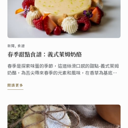
新聞, 食譜
春季甜點食譜：義式萊姆奶酪
春季是探索味蕾的季節，這道絲滑口感的甜點-義式萊姆
奶酪，為舌尖帶來春季的元素和風味，在香草為基底的
義式奶酪上加上甜萊姆糖漿，充滿水果風味的甜點，無
閱讀更多
論搭配哪一種餐點都非常合適!