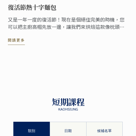
復活節熱十字麵包
又是一年一度的復活節！現在是個絕佳完美的時機，您
可以把主廚高帽先放一邊，讓我們來烘焙這款像枕頭般
柔軟的家常麵包，一起分享給親朋好友們吧!
閱讀更多
短期課程
KAOHSIUNG
類別
日期
候補名單