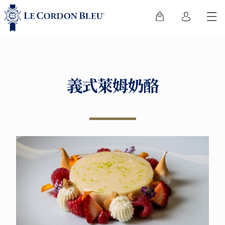
義式萊姆奶酪