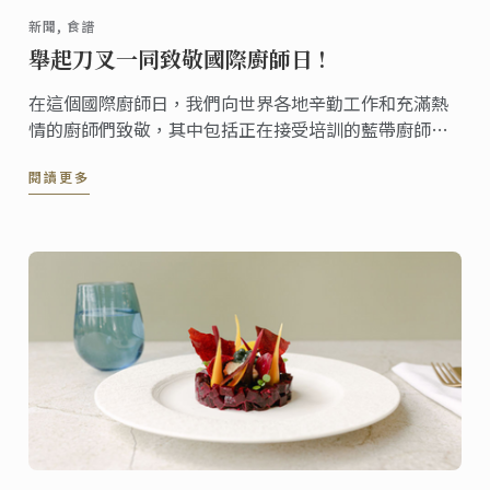
新聞, 食譜
舉起刀叉一同致敬國際廚師日 !
在這個國際廚師日，我們向世界各地辛勤工作和充滿熱
情的廚師們致敬，其中包括正在接受培訓的藍帶廚師、
傳授知識的老師以及已經在行業中留下印記的校友。 為
閱讀更多
了慶祝此節日，我們為您帶來了這款由藍帶學院雪梨校
區才華洋溢的廚師創作的蔬食沙拉。