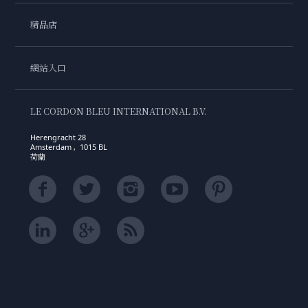
精品店
網站入口
LE CORDON BLEU INTERNATIONAL B.V.
Herengracht 28
Amsterdam , 1015 BL
荷蘭