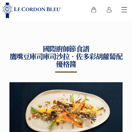
國際廚師節食譜
鷹嘴豆庫司庫司沙拉‧佐多彩胡蘿蔔配
優格醬