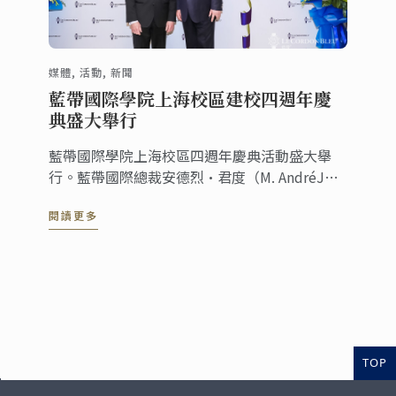
媒體, 活動, 新聞
藍帶國際學院上海校區建校四週年慶
典盛大舉行
藍帶國際學院上海校區四週年慶典活動盛大舉
行。藍帶國際總裁安德烈·君度（M. AndréJ。
Cointreau）先生和藍帶上海校區校長李小華先
閱讀更多
生出席此次活動。社會知名人士，藍帶合作夥
伴，歷屆校友，以及多家媒體朋友們也應邀參
加，更有“神秘大咖”林依輪的加入，共慶這一
特別時刻。
TOP