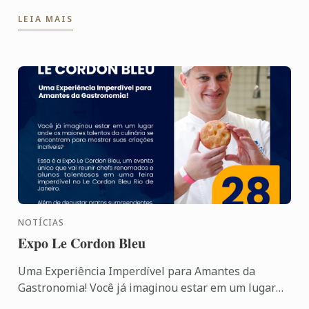
alcançou uma conquista notável: recebeu a nota
LEIA MAIS
máxima na avaliação de ...
NOTÍCIAS
Expo Le Cordon Bleu
Uma Experiência Imperdível para Amantes da
Gastronomia! Você já imaginou estar em um lugar
onde os maiores talentos da culinária se encontram