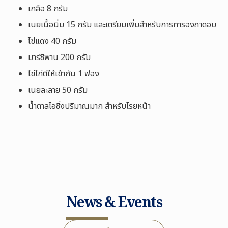
เกลือ 8 กรัม
เนยเนื้อนิ่ม 15 กรัม และเตรียมเพิ่มสำหรับการทารองถาดอบ
ไข่แดง 40 กรัม
มาร์ซิพาน 200 กรัม
ไข่ไก่ตีให้เข้ากัน 1 ฟอง
เนยละลาย 50 กรัม
น้ำตาลไอซิ่งปริมาณมาก สำหรับโรยหน้า
News & Events