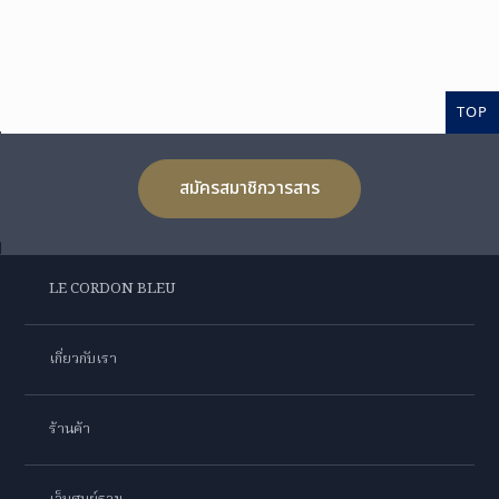
TOP
สมัครสมาชิกวารสาร
LE CORDON BLEU
เกี่ยวกับเรา
ร้านค้า