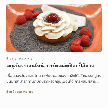
ข่าวสาร, สูตรอาหาร
เมนูวันวาเลนไทน์: ทาร์ตเมล็ดป๊อปปี้สีขาว
เพื่อฉลองวันวาเลนไทน์ เชฟขนมอบของเราจึงได้สร้างสรรค์สูตร
ขนมที่สามารถทานกับคนรักหรือกลุ่มเพื่อนได้ การผสมผสาน
รสชาติของผลไม้ อย่างเลมอนและราสพ์เบอร์รี พาลีนรสงา ...
อ่านข้อมูลเพิ่มเติม