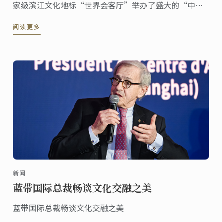
家级滨江文化地标“世界会客厅”举办了盛大的“中华
餐饮·世界表达”暨蓝带130周年庆典活动。来自多个国
阅读更多
家的驻沪总领事、国际友人，以及来自艺术、文化等各
界的嘉宾齐聚一堂，共同见证这一具有历史意义的文化
交流盛事。
新闻
蓝带国际总裁畅谈文化交融之美
蓝带国际总裁畅谈文化交融之美