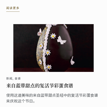
——海派美食走进伦敦系列活动”第五站——伦敦站，于
阅读更多
蓝带伦敦概念餐厅The CORD by Le Cordon ...
新闻, 食谱
来自蓝带甜点的复活节彩蛋食谱
使用这道美味的来自蓝带甜点圣经中的复活节彩蛋食谱
来庆祝这个节日。