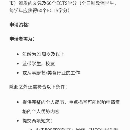
市）颁发的文凭及
60
个
ECTS
学分（全日制欧洲学生，
每学年应获得
60
个
ECTS
学分）
申请资格：
申请者需为：
年龄为21周岁及以上
蓝带学生，校友
或从事厨艺/美食行业的工作
除此之外还需符合以下条件：
提供完整的个人简历，重点描写可能影响申请资
格的个人优势内容
提交两项短文：
少于500字的短文：围绕 “HEG课程对我