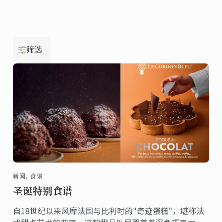
筛选
新闻, 食谱
圣诞特别食谱
自18世纪以来风靡法国与比利时的"奇迹蛋糕"，堪称法