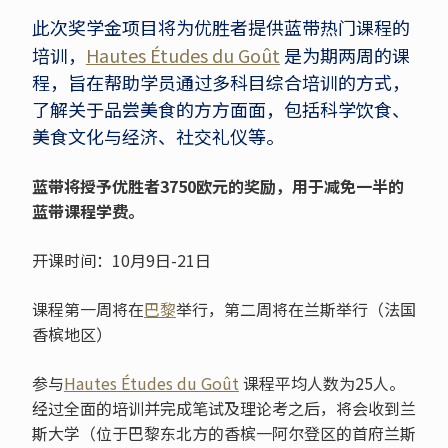
此次奖学金项目将为优胜者提供蓝带热门课程的
培训，
Hautes Études du Goût
是为期两周的课
程，旨在帮助学员通过多科目综合培训的方式，
了解关于品尝美食的方方面面，包括科学饮食、
美食文化与经济、社交礼仪等。
蓝带将授予优胜者3750欧元的奖励，用于减免一半的
蓝带课程学费。
开课时间：10月9日-21日
课程第一周将在
巴黎
举行，第二周将在兰斯举行（法国
香槟地区）
参与
Hautes Études du Goût
课程平均人数为
25
人。
经过全面的培训并完成笔试及理论考之后，将会收到兰
斯大学（位于巴黎东北方的香槟一阿尔登区的首府兰斯