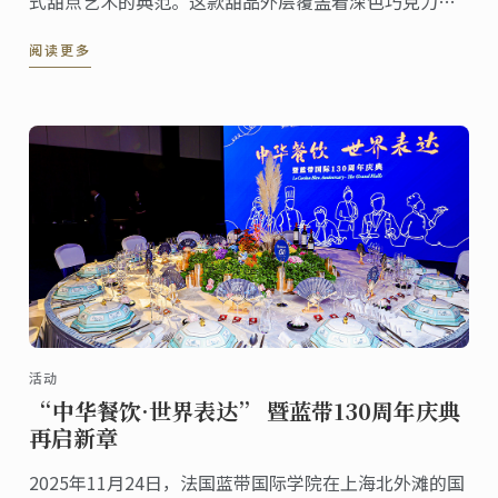
式甜点艺术的典范。这款甜品外层覆盖着深色巧克力刨
花，轻盈中透着奢华，内里是松脆的达克瓦兹饼与巧克
阅读更多
力慕斯的精妙结合。
活动
“中华餐饮·世界表达” 暨蓝带130周年庆典
再启新章
2025年11月24日，法国蓝带国际学院在上海北外滩的国