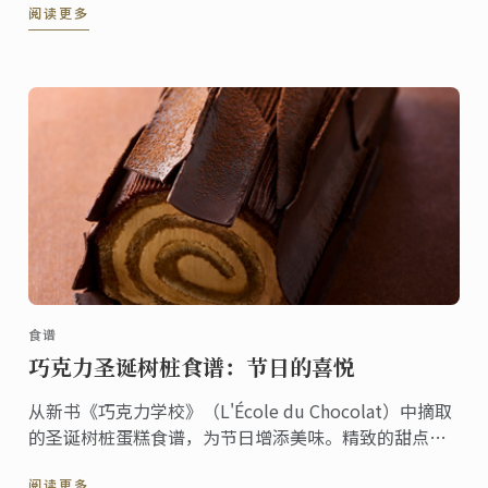
阅读更多
自本土、传承百年烹饪传统与创新精神的蓝带国际学院
紧密相连。
食谱
巧克力圣诞树桩食谱：节日的喜悦
从新书《巧克力学校》（L'École du Chocolat）中摘取
的圣诞树桩蛋糕食谱，为节日增添美味。精致的甜点融
合了传统和创意，非常适合招待客人和增添节日氛围。
阅读更多