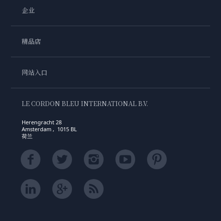
企业
精品店
网站入口
LE CORDON BLEU INTERNATIONAL B.V.
Herengracht 28
Amsterdam , 1015 BL
荷兰