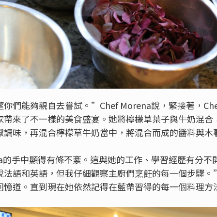
能夠親自去嘗試。”Chef Morena說，緊接著，Chef
家帶來了不一樣的美食盛宴。她將檸檬草葉子與牛奶混合
椒調味，再混合檸檬草牛奶當中，將混合而成的醬料與木
rena的手中顯得有條不紊。這與她的工作、學習經歷有分不
說法語和英語，但我仔細觀察主廚們烹飪的每一個步驟。
回憶道。直到現在她依然記得在藍帶習得的每一個料理方