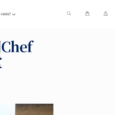
-HANT
hef
堂