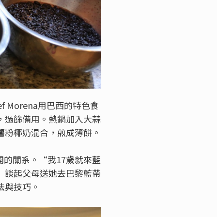
 Morena用巴西的特色食
，過篩備用。熱鍋加入大蒜
薯粉椰奶混合，煎成薄餅。
開的關系。“我17歲就來藍
”談起父母送她去巴黎藍帶
法與技巧。