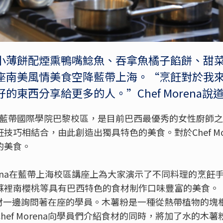
小薄餅配煙熏鴨嘴鯰魚、吞拿魚橘子餡餅、甜
座南美風情美食空降藍帶上海。“烹飪對於我
東西分享給更多的人。”Chef Morena說
eite畢業於藍帶國際學院巴黎校區，是目前巴西最優秀的女性廚
巧相結合，由此創造出獨具特色的美食。對於Chef Mor
的美食。
orena在藍帶上海校區講座上為大家演示了不同料理的烹飪手法，
蘇裡南櫻桃等具有巴西特色的食材制作口味豐富的美食。
邊准備食材一邊詢問著在座的學員。木薯粉是一種從熱帶植物的
hef Morena向學員們介紹食材的同時，將加了水的木