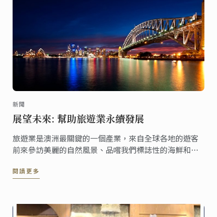
新聞
展望未來: 幫助旅遊業永續發展
旅遊業是澳洲最關鍵的一個產業，來自全球各地的遊客
前來參訪美麗的自然風景、品嚐我們標誌性的海鮮和極
富盛名的美酒。這個產業每年造就了上千份工作機會和
閱讀更多
巨額收益，2017年7月底，我們總計迎來了850萬的遊客
並帶來了406億元的收入。