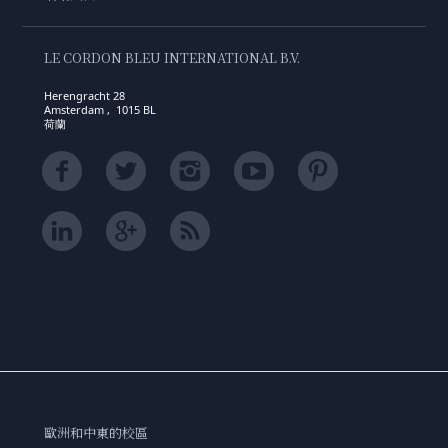
LE CORDON BLEU INTERNATIONAL B.V.
Herengracht 28
Amsterdam , 1015 BL
荷蘭
歐洲和中東的校區