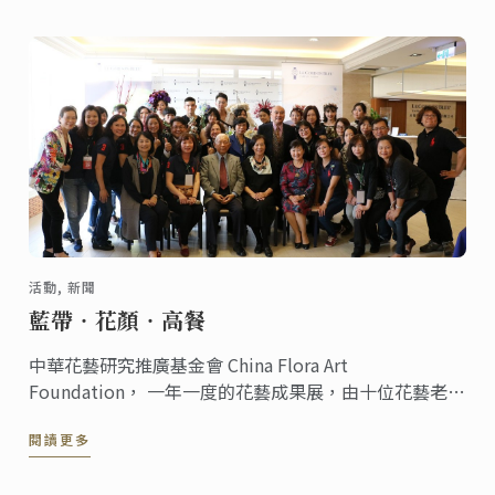
活動, 新聞
藍帶‧花顏‧高餐
中華花藝研究推廣基金會 China Flora Art
Foundation， 一年一度的花藝成果展，由十位花藝老師
展手藝，今年度以「藍帶‧花顏‧高餐」於藍帶校區舉
閱讀更多
辦下午茶暨花藝走秀會。