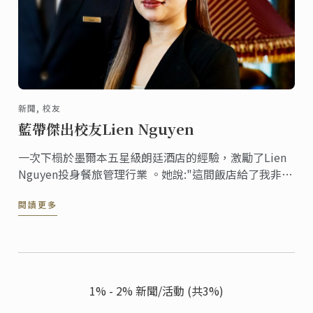
新聞, 校友
藍帶傑出校友Lien Nguyen
一次下榻於墨爾本五星級朗廷酒店的經驗，激勵了Lien
Nguyen投身餐旅管理行業 。她說:"這間飯店給了我非常
特別而且富有魅力的感受，在這間飯店裡，每一位工作
閱讀更多
人員臉上都掛著令人難忘的笑容。"
1% - 2% 新聞/活動 (共3%)