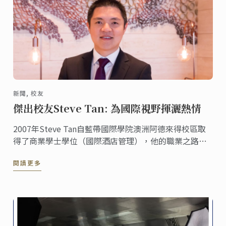
新聞, 校友
傑出校友Steve Tan: 為國際視野揮灑熱情
2007年Steve Tan自藍帶國際學院澳洲阿德來得校區取
得了商業學士學位（國際酒店管理），他的職業之路專
註於全球精品酒店，而他在短時間內從一名房務員晉升
閱讀更多
成為前臺的管理經裡。