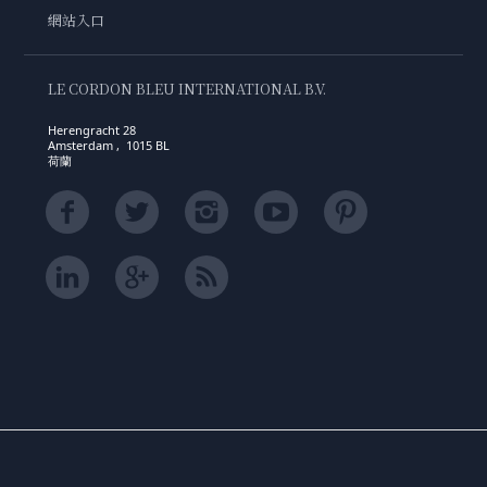
網站入口
LE CORDON BLEU INTERNATIONAL B.V.
Herengracht 28
Amsterdam , 1015 BL
荷蘭