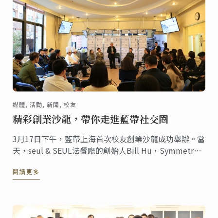
媒體, 活動, 新聞, 校友
精彩創業沙龍，帶你走進藍帶社交圈
3月17日下午，藍帶上海首次校友創業沙龍成功舉辦。當
天，seul & SEUL法餐廳的創始人Bill Hu，Symmetry
Design的室內設計師 Jessie Chen， InterContinental
閱讀更多
Hotels & Resorts的培訓經理Zach ...