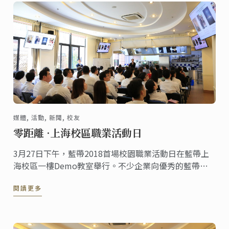
媒體, 活動, 新聞, 校友
零距離 ·上海校區職業活動日
3月27日下午，藍帶2018首場校園職業活動日在藍帶上
海校區一樓Demo教室舉行。不少企業向優秀的藍帶學
員投出了橄欖枝，學員們也積極向企業展示個人優勢，
閱讀更多
尋找心儀的職位。