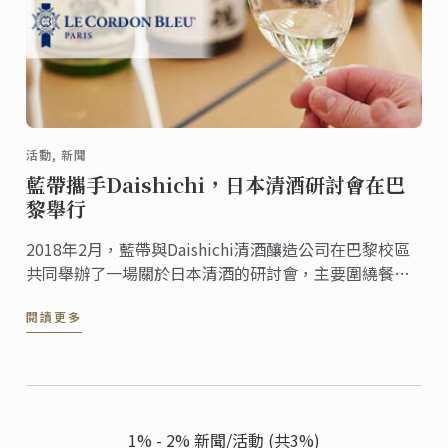
活動, 新聞
藍帶攜手Daishichi，日本清酒研討會在巴
黎舉行
2018年2月，藍帶與Daishichi清酒釀造公司在巴黎校區
共同舉辦了一場關於日本清酒的研討會，主要圍繞餐酒
搭配、清酒入菜等問題進行了研究與討論。作為各自領
閱讀更多
域的翹楚，此次研討會可謂是一次創新與合作的里程
碑。
1% - 2% 新聞/活動 (共3%)