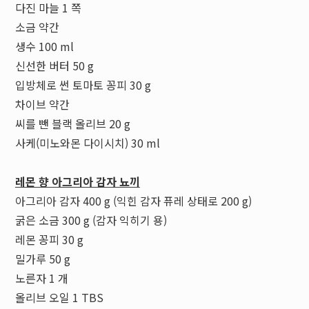
다진 마늘 1 쪽
소금 약간
생수 100 ml
신선한 버터 50 g
입방체로 썬 토마토 꽁피 30 g
차이브 약간
씨를 뺀 블랙 올리브 20 g
사케(미노와몬 다이시치) 30 ml
레몬 향 아그리아 감자 뇨끼
아그리아 감자 400 g (익힌 감자 퓨레 상태로 200 g)
굵은 소금 300 g (감자 익히기 용)
레몬 꽁피 30 g
밀가루 50 g
노른자 1 개
올리브 오일 1 TBS