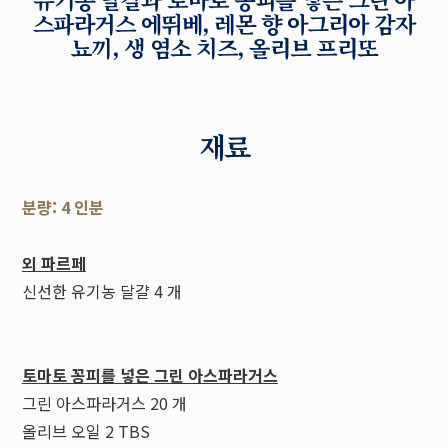
스파라거스 에뛰베, 레몬 향 아그리아 감자
뇨끼, 생 염소 치즈, 올리브 프리또
재료
분량: 4 인분
외 파르페
신선한 유기농 달걀 4 개
토마토 꽁피를 넣은 그린 아스파라거스
그린 아스파라거스 20 개
올리브 오일 2 TBS