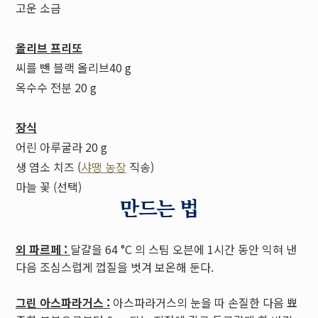
고운 소금
올리브 프리또
씨를 뺀 블랙 올리브40 g
옥수수 전분 20 g
장식
어린 아루굴라 20 g
생 염소 치즈 (
샤땡 농장
직송)
마늘 꽃 (선택)
만드는 법
외 파르페 :
달걀을 64 °C 의 스팀 오븐에 1시간 동안 익혀 낸
다음 조심스럽게 껍질을 벗겨 보온해 둔다.
그린 아스파라거스 :
아스파라거스의 눈을 따 손질한 다음 뾰