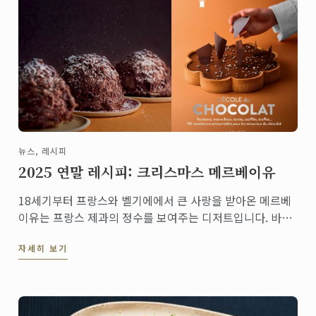
뉴스, 레시피
2025 연말 레시피: 크리스마스 메르베이유
18세기부터 프랑스와 벨기에에서 큰 사랑을 받아온 메르베
이유는 프랑스 제과의 정수를 보여주는 디저트입니다. 바삭
한 다쿠아즈 층과 입안에서 녹는 초콜릿 무스, 그리고 겉면
자세히 보기
을 장식한 다크 초콜릿 쉐이빙이 어우러져 가벼우면서도 깊
은 풍미를 선사합니다.