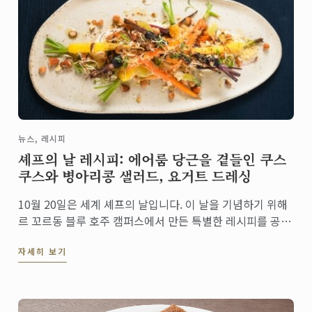
뉴스, 레시피
셰프의 날 레시피: 에어룸 당근을 곁들인 쿠스
쿠스와 병아리콩 샐러드, 요거트 드레싱
10월 20일은 세계 셰프의 날입니다. 이 날을 기념하기 위해
르 꼬르동 블루 호주 캠퍼스에서 만든 특별한 레시피를 공개
합니다. 이 환상적인 베지테리언 샐러드를 통해서 건강식을
자세히 보기
재발견함으로써 우리가 무궁무진한 요리의 세계에서 영양이
풍부하고 지속 가능한 요리를 선택해야 할 필요성에 ...