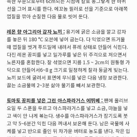
족한 부분으로부터 6cm되는 지점에 칼로 동그랗게 한 바퀴
선을 그어 표시를 한다. 에꼬놈 필러로 선을 기준으로 아래쪽
껍질을 깎아 손질한 다음 물로 씻어 둔다.
레몬 향 아그리아 감자 뇨끼 :
용기에 굵은 소금을 깔고 감자
를 놓은 뒤 180 °C 오븐에 넣어 굽는다. 다 익었으면 뜨거울
때 껍질을 벗겨 푸드밀에 내려서 퓨레 상태로 만들어 식힌다.
다진 레몬 꽁피를 넣고 밀가루를 넣은 뒤 주걱으로 저으면서
노른자를 혼합한다. 잘 섞였으면 지름 1.5 ~ 2cm의 원통형 가
닥으로 만들어서6~8 g 크기로 일정하게 잘라 둥글게 빚는다.
뇨끼 보드에 굴려서 표면에 무늬를 넣은 다음 냉장 보관한다.
끓는 소금물에 2~3분 삶아 물기를 빼서 보관한다.
토마토 꽁피를 넣은 그린 아스파라거스 에뛰베 :
팬에 올리브
오일 두 스푼을 두르고 아스파라거스를 넣고 소금, 마늘을 넣
고 색이 안 나게 볶는다. 생수를 아스파라거스가 잠기도록 붓
고 약 5~6분간 익힌 다음 꺼내서 보온해 둔다. 남은 국물에 사
케를 넣고 반으로 졸인 뒤 차가운 버터로 농도를 낸다. 작은 입