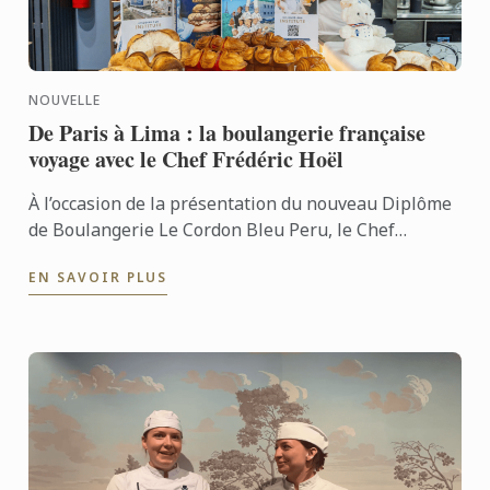
NOUVELLE
De Paris à Lima : la boulangerie française
voyage avec le Chef Frédéric Hoël
À l’occasion de la présentation du nouveau Diplôme
de Boulangerie Le Cordon Bleu Peru, le Chef
Frédéric Hoël s’est rendu à Lima pour partager le
EN SAVOIR PLUS
savoir-faire de ...