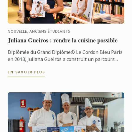
NOUVELLE, ANCIENS ÉTUDIANTS
Juliana Gueiros : rendre la cuisine possible
Diplômée du Grand Diplôme® Le Cordon Bleu Paris
en 2013, Juliana Gueiros a construit un parcours
bien loin des sentiers classiques de la restauration.
EN SAVOIR PLUS
Après ...