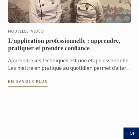
NOUVELLE, VIDÉO
L’application professionnelle : apprendre,
pratiquer et prendre confiance
Apprendre les techniques est une étape essentielle.
Les mettre en pratique au quotidien permet d’aller
encore plus loin. Avec l’application professionnelle,
EN SAVOIR PLUS
les ...
TOP