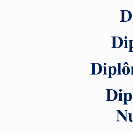
D
Di
Diplô
Dip
Nu