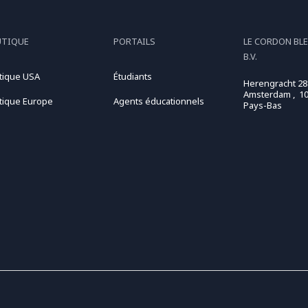
UTIQUE
PORTAILS
LE CORDON BL
B.V.
tique USA
Étudiants
Herengracht 28
Amsterdam , 10
tique Europe
Agents éducationnels
Pays-Bas