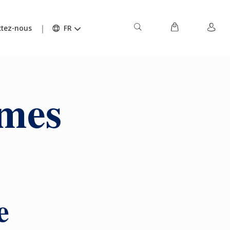
tez-nous
FR
ômes
e