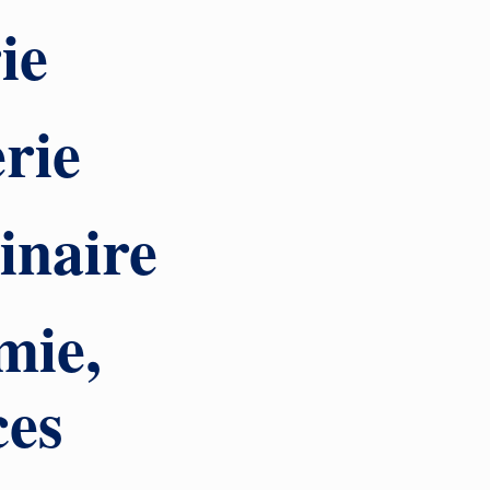
ie
rie
inaire
mie,
ces