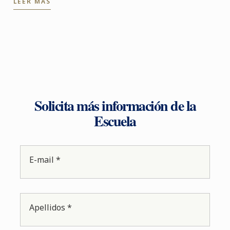
LEER MÁS
con Renault, ...
Solicita más información de la
Escuela
E-mail *
Apellidos *