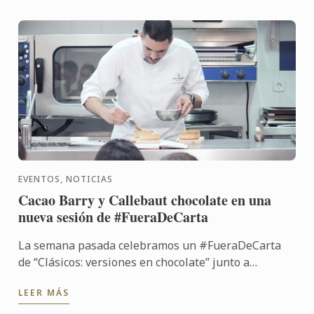
EVENTOS, NOTICIAS
Cacao Barry y Callebaut chocolate en una
nueva sesión de #FueraDeCarta
La semana pasada celebramos un #FueraDeCarta
de “Clásicos: versiones en chocolate” junto a
Callebaut chocolate y Cacao Barry, de la mano del
LEER MÁS
chef José María ...