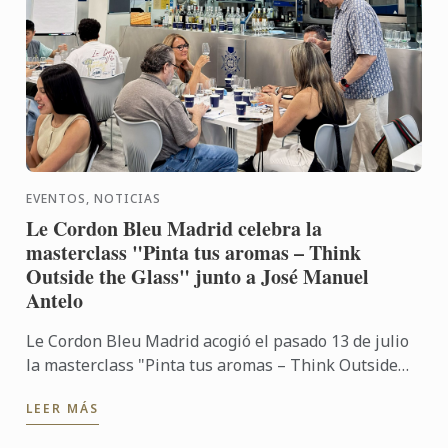
EVENTOS, NOTICIAS
Le Cordon Bleu Madrid celebra la
masterclass "Pinta tus aromas – Think
Outside the Glass" junto a José Manuel
Antelo
Le Cordon Bleu Madrid acogió el pasado 13 de julio
la masterclass "Pinta tus aromas – Think Outside
the Glass", impartida por José Manuel Antelo,
LEER MÁS
experto en ...