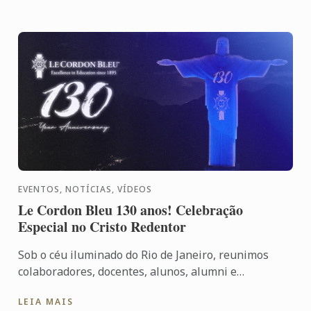
EVENTOS, NOTÍCIAS, VÍDEOS
Le Cordon Bleu 130 anos! Celebração
Especial no Cristo Redentor
Sob o céu iluminado do Rio de Janeiro, reunimos
colaboradores, docentes, alunos, alumni e
convidados especiais para vivenciar uma noite que
LEIA MAIS
simboliza nossa ...