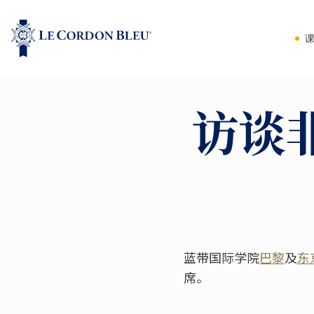
访谈
蓝带国际学院
巴黎
及
东
席。