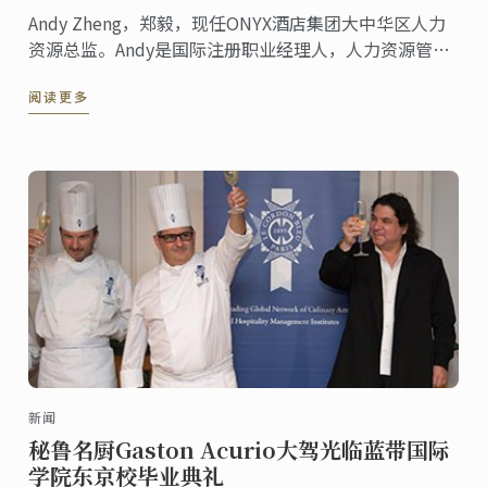
Andy Zheng，郑毅，现任ONYX酒店集团大中华区人力
资源总监。Andy是国际注册职业经理人，人力资源管理
师。 他拥有20多年的酒店服务及管理经验，拥有多家国
阅读更多
际酒店运营及开业筹备经验，并担任多所国内外大学的
客座教授，同时也是资深职业发展教练，“情境领导
力”注册培训师及DISC行为模式分析国际认证讲师。
新闻
秘鲁名厨Gaston Acurio大驾光临蓝带国际
学院东京校毕业典礼