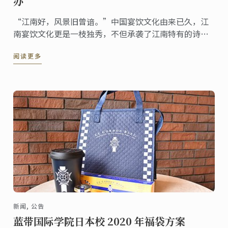
办
“江南好，风景旧曾谙。”中国宴饮文化由来已久，江
南宴饮文化更是一枝独秀，不但承袭了江南特有的诗情
画意和文化底蕴，其一饮一啖紧贴时令，一器一物讲求
阅读更多
精细。12月17日，“蓝带之夜·上博”暨“江南文化，
世界表达”美食文化交流活动在上海博物馆顺利举办。
新闻, 公告
蓝带国际学院日本校 2020 年福袋方案