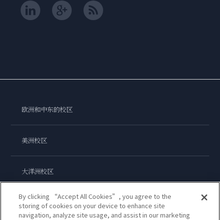
欧洲和中东的校区
美洲校区
大洋洲校区
By clicking “Accept All Cookies”, you agree to the
亚洲校区
storing of cookies on your device to enhance site
navigation, analyze site usage, and assist in our marketing