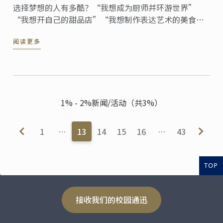
选择梦想的人有多酷？“我想成为厨师并环游世界”
“我想开自己的甜品店”“我想制作表达艺术的美食”
…… 他们想用实力诠释自己的人生，主厨“新星”，现
阅读更多
在从蓝带出发！
1% - 2%新闻/活动（共3%）
1
…
13
14
15
16
…
43
TOP
接收我们的校园通迅