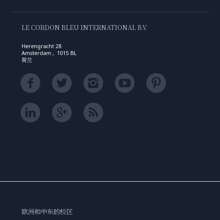
LE CORDON BLEU INTERNATIONAL B.V.
Herengracht 28
Amsterdam , 1015 BL
荷兰
欧洲和中东的校区