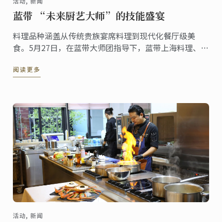
活动, 新闻
蓝带 “未来厨艺大师”的技能盛宴
料理品种涵盖从传统贵族宴席料理到现代化餐厅级美
食。5月27日，在蓝带大师团指导下，蓝带上海料理、甜
点高级班学员筹备了“未来厨艺大师品鉴会”。 蓝带大
阅读更多
中华区总经理Sara Shang女士、法国国际美食协会成员
出席了本次活动。
活动, 新闻