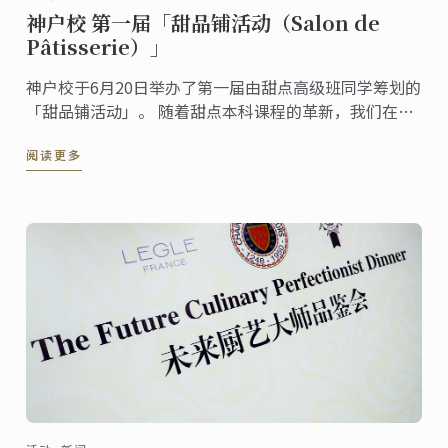
神户校 第一届「甜品铺活动（Salon de
Pâtisserie）」
神户校于6月20日举办了第一届由甜点高级班同学筹划的
「甜品铺活动」。 随着甜点本科课程的革新，我们在新
课程中加入了此项由学生们自行企划主办的活动作为教
阅读更多
学的一环，活动以自助餐会形式提供给宾客们各式各样
的甜品。 接着就让我们深入探访初次于神户校举行的此
一活动。