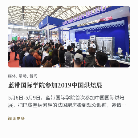
媒体, 活动, 新闻
蓝带国际学院参加2019中国烘焙展
5月6日-5月9日，蓝带国际学院首次参加中国国际烘焙
展，把巴黎塞纳河畔的法国厨房搬到观众眼前，邀请观
众观赏蓝带大师级法式甜品、烘焙的制作工艺，深入了
阅读更多
解蓝带专业课程，现场购买精美周边。