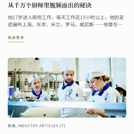
从千万个厨师里脱颖而出的秘诀
他17岁进入厨房工作，每天工作近15小时以上，他的足
迹遍布上海，东京、米兰，罗马，威尼斯……他曾在多
家知名米其林餐厅工作（如米兰的Carlo Cracco），并
阅读更多
不断向诸多业界名厨拜师学艺，之后回到上海开设自己
的餐厅。他就是本周蓝带客座讲师Chef Jacky（薛哲
君）。
新闻, INDUSTRY ARTICLES (T)