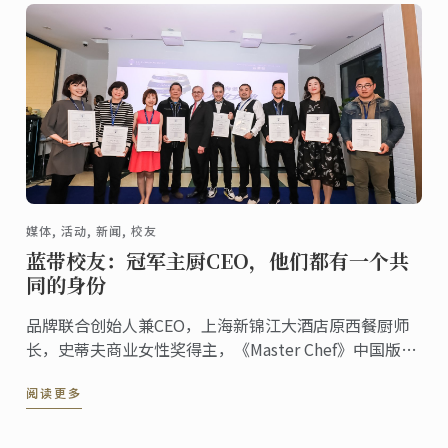
媒体, 活动, 新闻, 校友
蓝带校友：冠军主厨CEO，他们都有一个共
同的身份
品牌联合创始人兼CEO，上海新锦江大酒店原西餐厨师
长，史蒂夫商业女性奖得主，《Master Chef》中国版第
一季冠军，法国烘焙美食大使…… 他们都有一个共同的
阅读更多
身份——蓝带校友。他们曾在蓝带巴黎、上海、澳洲、东
京……学习厨艺技能、研习管理课程。