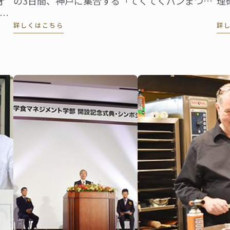
の3日間、神戸に集合する「てくてくパンまつ
理
オ
り」。今年で4回目、既にパン好きの間では話題
の
詳しくはこちら
詳
のイベントです。ル･コルドン･ブルー神戸校は、
の
び
最終日の9日（日）にこの「てくてくパンまつ
テ
も
り」に出店します。
「
が
マ
校
フ
を