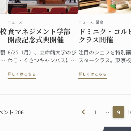
ニュース
ニュース, 講座
校
食マネジメント学部
ドミニク・コル
開設記念式典開催
クラス開催
製
6/25（月）、立命館大学のび
注目のシェフを特別
ン
わこ・くさつキャンパスに
スタークラス。東京
ン
て、今年4月に開設された
ミナミ」「シュヴァ
詳しくはこちら
詳しくはこちら
農
「食マネジメント学部」の開
長のドミニク・コル
然
設記念式典が開催されまし
た。
ン
た。ル・コルドン・ブルーは
ト
立命館大学と教学提携し、同
点
学部において「グローバル・
ベント 206
1
…
9
1
。
カリナリー・アンド・マネジ
さ
メント・プログラム」を開講