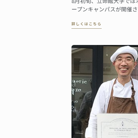
8月初旬、立命館大学では
ープンキャンパスが開催さ
れ、食マネジメント学部の
詳しくはこちら
わこ・くさつキャンパスに
大勢の高校生・受験生たち
集まりました。