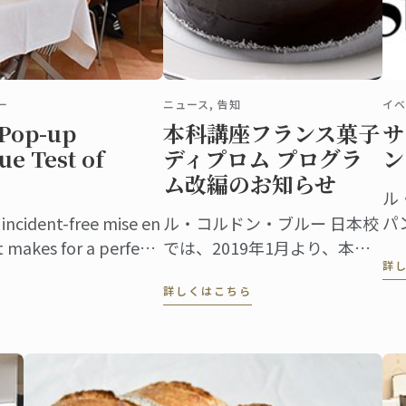
ー
ニュース, 告知
イベ
 Pop-up
本科講座フランス菓子
サ
ue Test of
ディプロム プログラ
ン
ム改編のお知らせ
ル
パ
f incident-free mise en
ル・コルドン・ブルー 日本校
扱
at makes for a perfect
では、2019年1月より、本科
詳
ッ
kitchen, ‘incident-free’
講座フランス菓子ディプロム
詳しくはこちら
ン
のプログラムを改編いたしま
ン
す。講座の総時間数は現在よ
ー
り124時間増え、初級・中
ン
級・上級それぞれの課程に新
ス
たな内容が盛り込まれます。