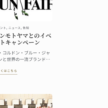
ント, ニュース, 告知
ンモトヤマとのイベ
トキャンペーン
・コルドン・ブルー・ジャ
ンと世界の一流ブランドを
う銀座の老舗セレクトショ
しくはこちら
プ「サンモトヤマ」がイベ
トでコラボレーション。サ
モトヤマが定期開催するセ
ル「都会のアウトレット サ
フェア」に日本校のニュー
レター（メルマガ）読者を