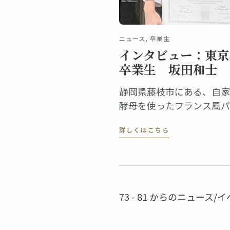
ニュース, 卒業生
インタビュー：東京
卒業生 坂田和士
静岡県藤枝市にある、自家
酵母を使ったフランス風パ
が自慢のベーカリー「ブラ
詳しくはこちら
ジェリモザイク」。市内の
業高校と共同で、地域の天
麹菌を使った自家製酵母パ
を開発したり、各種イベン
に参加するなど、地元を拠
73 - 81 からのニュース/イ
に精力的に活動しています
オーナーシェフの坂田和士