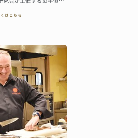
研究会が主催する毎年恒例
イベント「第21回 シェフと
しくはこちら
集い」が神戸ポートピアホ
ルで行われます。今年は
交流 ～食の魅力～」がテー
。ル･コルドン･ブルー神戸
もこのイベントに参加し、
ランスパンと菓子のブース
出します。