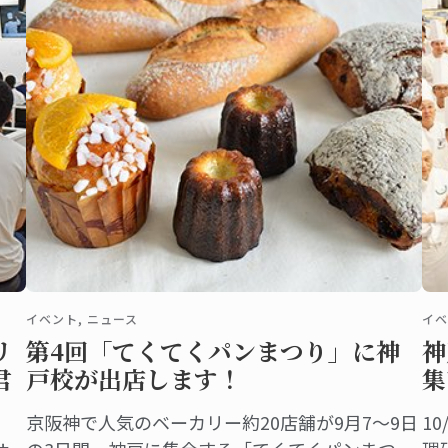
ご
イベント, ニュース
イベ
リ
第4回「てくてくパンまつり」に神
神
君
戸校が出店します！
集
京阪神で人気のベーカリー約20店舗が9月7～9日
1