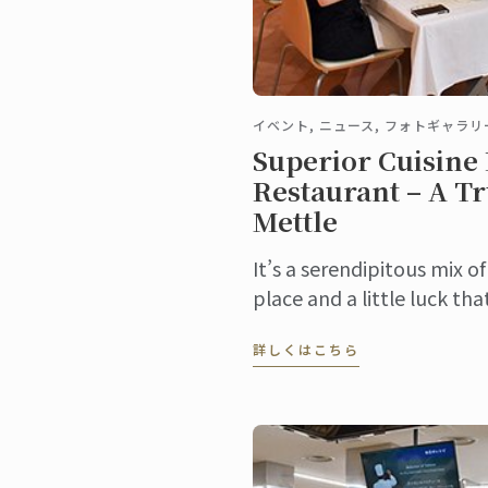
イベント, ニュース, フォトギャラリ
Superior Cuisine
Restaurant – A Tr
Mettle
It’s a serendipitous mix o
place and a little luck th
service. In a professional 
詳しくはこちら
is a ...