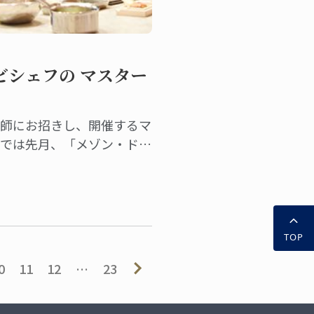
ビシェフの マスター
講師にお招きし、開催するマ
校では先月、「メゾン・ド・
リエ・デュ・ヴァン」総料理
ビシェフに来ていただきまし
TOP
0
11
12
…
23