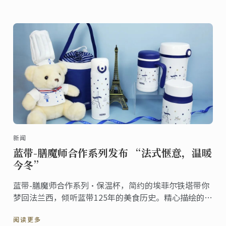
新闻
蓝带-膳魔师合作系列发布 “法式惬意，温暖
今冬”
蓝带-膳魔师合作系列·保温杯，简约的埃菲尔铁塔带你
梦回法兰西，倾听蓝带125年的美食历史。精心描绘的烘
焙、甜点美食元素，是蓝带对专业出品的信念与坚持！
阅读更多