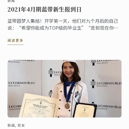
新闻
2021年4月期蓝带新生报到日
蓝带圆梦人集结！开学第一天，他们对九个月后的自己
说：“希望你能成为TOP级的毕业生”“走到现在你付
出了很多努力，但这仅仅是第一步，我相信你能坚定信
阅读更多
念不断走下去，因为未来的路还很长”
新闻, 校友