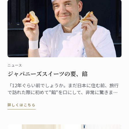
ニュース
ジャパニーズスイーツの要、餡
「12年ぐらい前でしょうか。まだ日本に住む前、旅行
で訪れた際に初めて"餡"を口にして、非常に驚きまし
た。フランスでは豆を砂糖で甘く煮るということはま
詳しくはこちら
ずしませんから。食感も不思議でした」