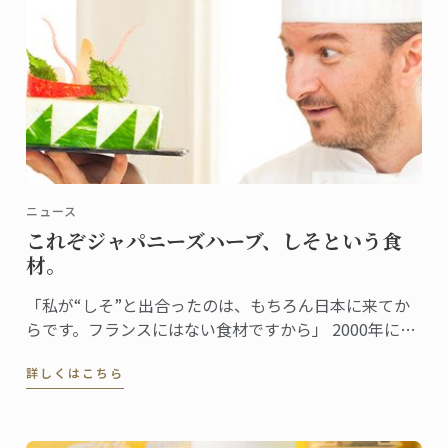
ニュース
これぞジャパニーズハーブ、しそという食
材。
「私が“しそ”と出合ったのは、もちろん日本に来てか
らです。フランスにはない食材ですから」 2000年に来
日し、日本での生活も15年目を迎えたドミニクシェ
詳しくはこちら
フ。しそとは日本食を通じて出合ったという。 「珍し
くもあり、初めて味わった時からとても好感の持てる
香りでした。」