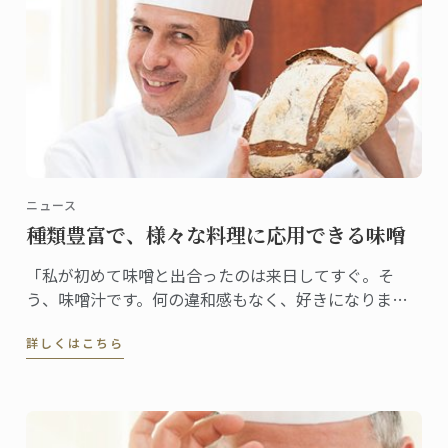
ニュース
種類豊富で、様々な料理に応用できる味噌
「私が初めて味噌と出合ったのは来日してすぐ。そ
う、味噌汁です。何の違和感もなく、好きになりまし
た。ステファン・レナシェフがこの食材と出合ったの
詳しくはこちら
は7年前。「日本人なら誰もが親しむ味ですから、これ
から日本で料理をしていくなら、味噌を使わない手は
ないだろう、すぐにそう思いました」」