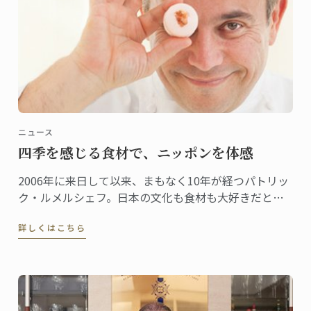
ニュース
四季を感じる食材で、ニッポンを体感
2006年に来日して以来、まもなく10年が経つパトリッ
ク・ルメルシェフ。日本の文化も食材も大好きだとい
うシェフが日本を感じる食材として、今回選んだの
詳しくはこちら
は“桜”。日本でも、とてもシーズナルな食材である。