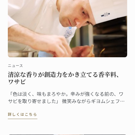
ニュース
清涼な香りが創造力をかき立てる香辛料、
ワサビ
「色は淡く、味もまろやか。辛みが強くなる前の、ワ
サビを取り寄せました」 微笑みながらギヨムシェフが
取り出したのはワサビ。直径約5cm、長さで20cmはあ
詳しくはこちら
る立派なサイズだ。