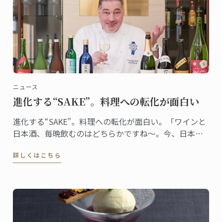
ニュース
進化する“SAKE”。料理への転化が面白い
進化する“SAKE”。料理への転化が面白い。「ワインと
日本酒、毎晩飲むのはどちらかですね～。今、日本酒
がとっても面白いです」ワイングラスで香りを楽しみ
詳しくはこちら
ながら、嬉しそうにそう教えてくれたのは、日本校マ
スター・シェフ、ドミニク・コルビ。