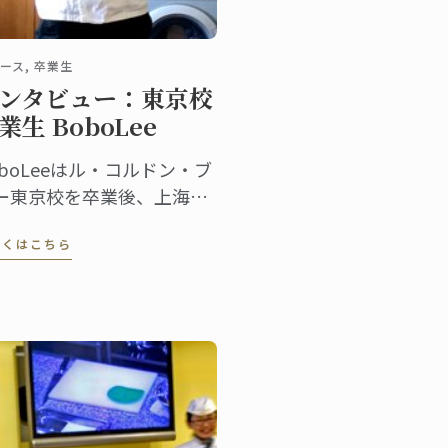
ース, 卒業生
ンタビュー：東京校
業生 BoboLee
oboLeeはル・コルドン・ブ
ー東京校を卒業後、上海で
boLEE Cakeを設立。自分
しくはこちら
スタジオを持ち、オーダー
イドにこだわった最高品質
ケーキを提供しています。