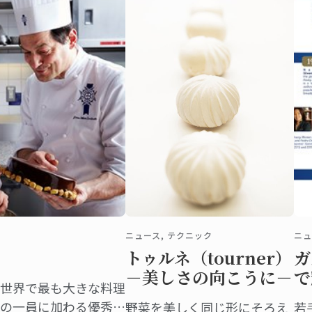
ニュース, テクニック
ニュ
トゥルネ（tourner）
ガ
－美しさの向こうに－
で
世界で最も大きな料理
の一員に加わる優秀な
野菜を美しく同じ形にそろえ
若