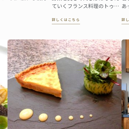
ていくフランス料理のトゥル
あ
ネという技法は、見た目だけ
中
詳しくはこちら
詳
へのこだわりから生まれたも
て
のではありません。 マッシュ
ー
ルームのトゥルネはこのよう
理
な形に切り出されます。
理
代
た