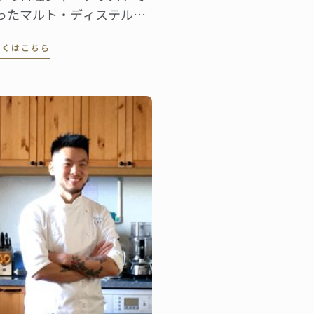
ったマルト・ディステルを
心に1895年にパリで開校し
しくはこちら
以来、ル・コルドン・ブル
は「優秀を極めること」を
念に、伝統を継承しつつ料
の世界に革新を起こし次世
の育成に貢献してきまし
。