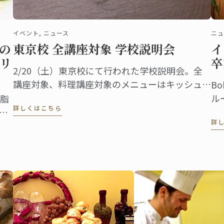
イベント, ニュース
ニュ
の
東京校 全講座対象 学校説明会
イ
リ
卒
2/20（土）東京校にて行われた学校説明会。全
講座対象、料理講座対象のメニューはキッシュ・
B
ロレーヌです。
ル
脂
詳しくはこちら
Bo
く
詳
の
ン
メ
ら
の
ム
一