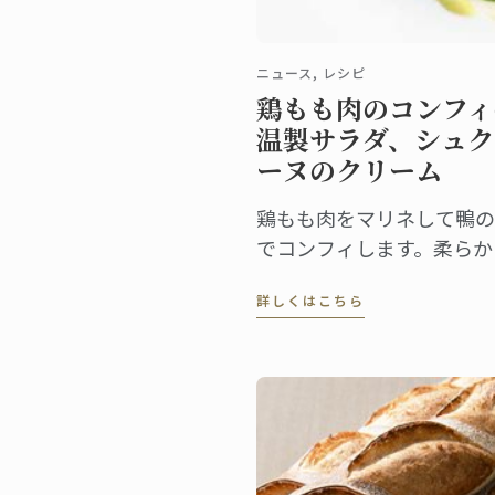
ニュース, レシピ
鶏もも肉のコンフィ
温製サラダ、シュク
ーヌのクリーム
鶏もも肉をマリネして鴨の
でコンフィします。柔らか
て旨みたっぷり。そこにパ
詳しくはこちら
チェッタとモリーユをあし
い、シュクリーヌのクリー
ソースを。彩り豊かな春の
品をお届けします。