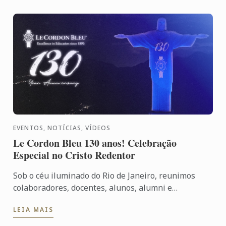
EVENTOS, NOTÍCIAS, VÍDEOS
Le Cordon Bleu 130 anos! Celebração
Especial no Cristo Redentor
Sob o céu iluminado do Rio de Janeiro, reunimos
colaboradores, docentes, alunos, alumni e
convidados especiais para vivenciar uma noite que
LEIA MAIS
simboliza nossa ...