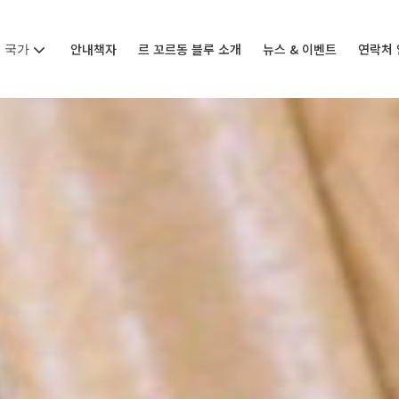
국가
안내책자
르 꼬르동 블루 소개
뉴스 & 이벤트
연락처 