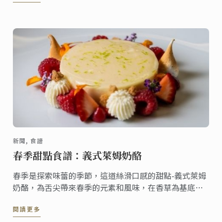
新聞, 食譜
春季甜點食譜：義式萊姆奶酪
春季是探索味蕾的季節，這道絲滑口感的甜點-義式萊姆
奶酪，為舌尖帶來春季的元素和風味，在香草為基底的
義式奶酪上加上甜萊姆糖漿，充滿水果風味的甜點，無
閱讀更多
論搭配哪一種餐點都非常合適!