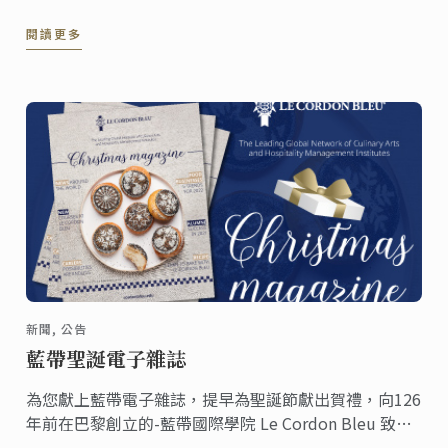
爐後在表面灑上糖粉，趁還溫熱時享用。這份食譜一份
閱讀更多
可做出兩個，無論是聚會或當成禮物來送都很合適。
新聞, 公告
藍帶聖誕電子雜誌
為您獻上藍帶電子雜誌，提早為聖誕節獻出賀禮，向126
年前在巴黎創立的-藍帶國際學院 Le Cordon Bleu 致
敬。