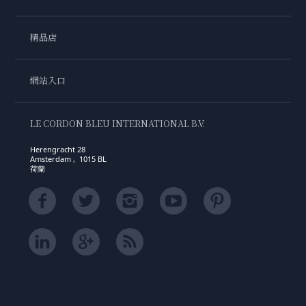
精品店
網站入口
LE CORDON BLEU INTERNATIONAL B.V.
Herengracht 28
Amsterdam , 1015 BL
荷蘭