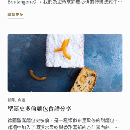
Boulangerie》，我們為您帶來節慶必備的傳統法式牛奶
麵包。 這本新書由 Larousse 出版的麵包烘焙書籍，幫
閱讀更多
助您在家完成製作80種優質的維也納式麵包。
新聞, 食譜
聖誕史多倫麵包食譜分享
德國聖誕麵包史多倫，是一種類似布里歐修的甜麵包，
麵糰中加入了酒漬水果亁與香甜濃郁的杏仁膏內餡，出