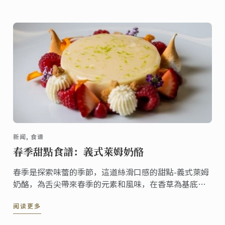
新闻, 食谱
春季甜點食譜：義式萊姆奶酪
春季是探索味蕾的季節，這道絲滑口感的甜點-義式萊姆
奶酪，為舌尖帶來春季的元素和風味，在香草為基底的
義式奶酪上加上甜萊姆糖漿，充滿水果風味的甜點，無
阅读更多
論搭配哪一種餐點都非常合適!