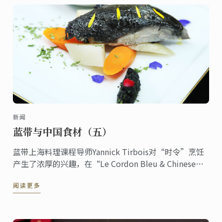
新闻
蓝带与中国食材（五）
蓝带上海料理课程导师Yannick Tirbois对“时令”烹饪
产生了浓厚的兴趣，在“Le Cordon Bleu & Chinese
Herbs ShangHai Menu”特辑中研发了乌鸡配黑芝麻香
阅读更多
蒜酱这道冬季美食这道冬季美食。