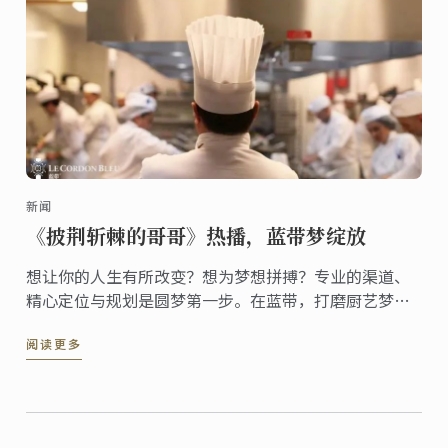
新闻
《披荆斩棘的哥哥》热播，蓝带梦绽放
想让你的人生有所改变？想为梦想拼搏？专业的渠道、
精心定位与规划是圆梦第一步。在蓝带，打磨厨艺梦想
的“质感”，追寻突破与成长的燃情滋味，现申请蓝带
阅读更多
十月料理证书课程，与蓝带一起披荆斩棘，进阶厨艺技
能，烹调火热的厨艺人生！