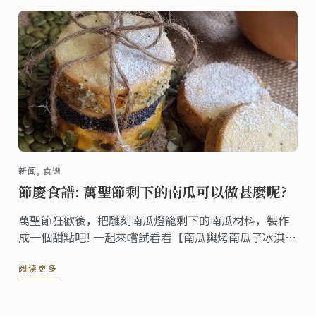
新闻, 食谱
節慶食譜: 萬聖節剩下的南瓜可以做甚麼呢?
萬聖節狂歡後，把雕刻南瓜燈籠剩下的南瓜材料，製作
成一個甜點吧! 一起來嚐試看看【南瓜與烤南瓜子冰淇淋
三明治】的甜點食譜!
阅读更多