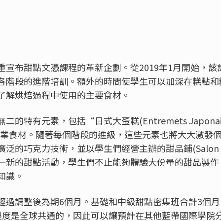
宣布甜點文憑課程的革新企劃。從2019年1月開始，該
各階段的進階培訓。額外的時間使學生可以加深在糕點和
了解烘焙過程中使用的主要食材。
的特有元素，包括“日式大蛋糕(Entremets Japona
專業食材。隨著每個階段的進級，這些元素也將大大激發
巧克力技術，並以學生們經營主辦的甜品鋪(Salon de Pâ
一新的甜點活動，學生們不止能夠體驗大份量的甜品製作
知識。
經過調整後為期6個月。基礎和中級甜點密集班合計3個
製度是全球共通的，因此可以讓預計在其他藍帶國際學院