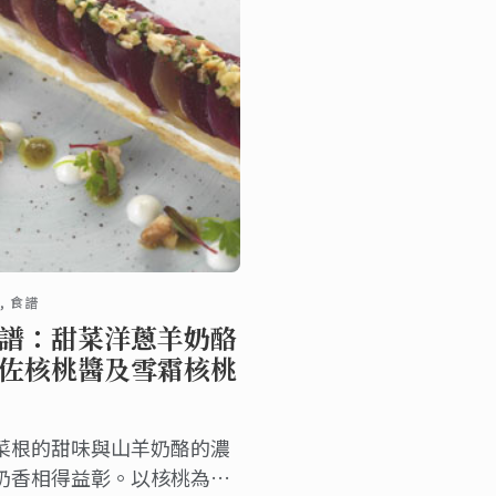
, 食譜
譜：甜菜洋蔥羊奶酪
佐核桃醬及雪霜核桃
菜根的甜味與山羊奶酪的濃
奶香相得益彰。以核桃為基