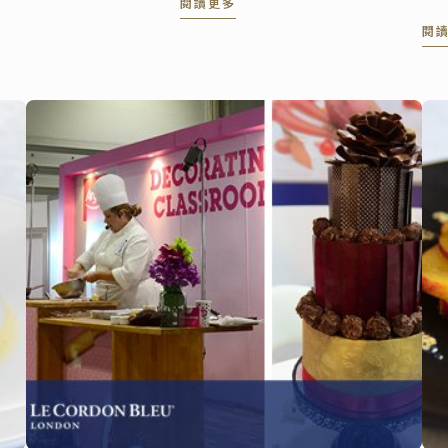
閱讀更多
一書
礎
閱
更
感