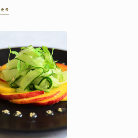
的醬汁及雪霜核桃的加入，
讀更多
添了一層令人愉快的酥脆口
。