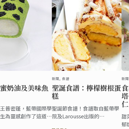
新聞, 食譜
新聞
蜜奶油及美味魚
聖誕食譜：檸檬樹根蛋
食
糕
塔
仁
王普密蓬，藍帶國際學
聖誕節食譜！食譜取自藍帶學
生為靈感創作了這道料
院及Larousse出版的
甜
“L’École de la patisserie”
郁