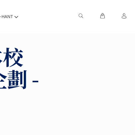
-HANT
本校
劃 -