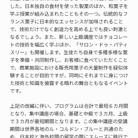
した。日本独自の食材を使った製菓のほか、和菓子を
学ぶ授業が組み込まれたこともその一つ。伝統的なフ
ランス菓子に日本的なエッセンスが加味されること
で、技術だけでなく創造力を高める上でも良い刺激と
なるでしょう。また、新しい上級講座ではチョコレー
トの技術を幅広く学ぶほか、「サロン・ドゥ・パティ
スリー」も開催します。生徒たち自身で多種多様な菓
子を準備・共同制作し、お客様に食べていただくこと
で、商業施設における販売用菓子の大量制作を疑似体
験することが目的ですが、同時にそれまでに身につけ
た技術と知識を披露する晴れの舞台ともなるイベント
です。
上記の改編に伴い、プログラムは合計で最短６カ月間
となり、集中講座の場合、基礎と中級で３カ月、上級
で３カ月が最短期間となります。この集中講座の受講
期間は世界各地のル・コルドン・ブルーと共通のた
め、日本校と海外校間の留学の際にスムーズに移行で