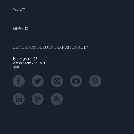
精品店
網站入口
LE CORDON BLEU INTERNATIONAL B.V.
Herengracht 28
Amsterdam , 1015 BL
荷蘭