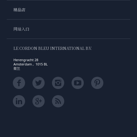
精品店
网站入口
LE CORDON BLEU INTERNATIONAL B.V.
Herengracht 28
Amsterdam , 1015 BL
荷兰