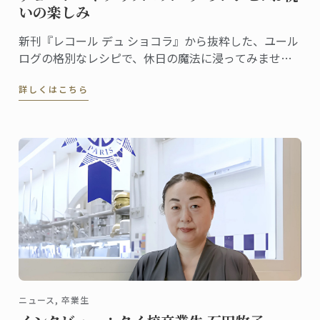
いの楽しみ
新刊『レコール デュ ショコラ』から抜粋した、ユール
ログの格別なレシピで、休日の魔法に浸ってみません
か。伝統と創造性が融合した洗練されたデザートは、
詳しくはこちら
ゲストを喜ばせ、クリスマスのテーブルを盛り上げる
のに最適です
ニュース, 卒業生