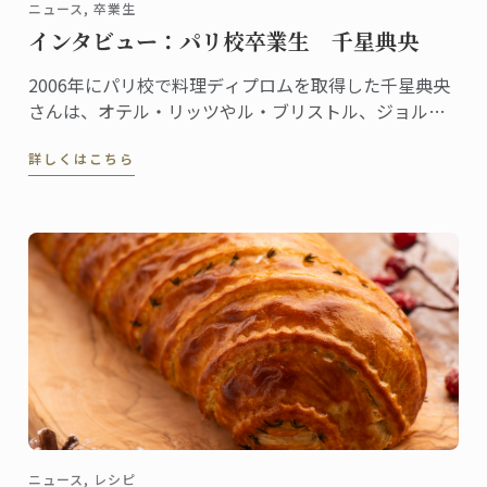
ニュース, 卒業生
インタビュー：パリ校卒業生 千星典央
2006年にパリ校で料理ディプロムを取得した千星典央
さんは、オテル・リッツやル・ブリストル、ジョルジ
ュサンクなどの錚々たる一流ホテルで腕を磨き、韓国
詳しくはこちら
の高級リゾート、ヘビチホテル＆リゾートのエグゼク
ティブ副料理長を経て、2023年3月に名門ル・ロイヤ
ル・モンソー ...
ニュース, レシピ