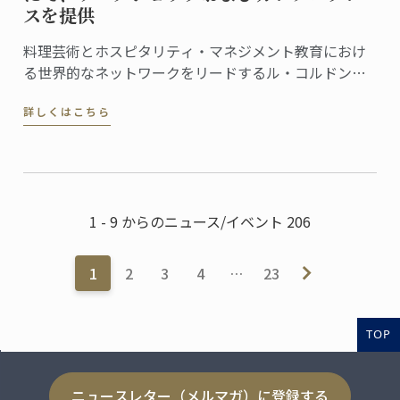
スを提供
料理芸術とホスピタリティ・マネジメント教育におけ
る世界的なネットワークをリードするル・コルドン・
ブルーは、この度、フランス文化財センター (Centre
詳しくはこちら
des Monuments Nationaux, CMN）より、パリのオテ
ル・ドゥ・ラ・マリン (Hôtel de la Marine) ...
1 - 9 からのニュース/イベント 206
1
2
3
4
…
23
TOP
ニュースレター（メルマガ）に登録する