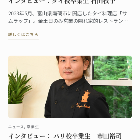
インタビュー：タイ校卒業生 石田牧子
2023年5月、富山県南砺市に開店したタイ料理店「サ
ムラップ」。金土日のみ営業の隠れ家的レストランに
も関わらず、本格的なタイ料理を提供する名店として
詳しくはこちら
既に評判、地元客はもちろん、遠くから足を延ばす人
やファンの予約が絶えません。
ニュース, 卒業生
インタビュー： パリ校卒業生 市田裕司