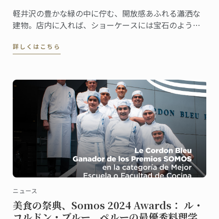
軽井沢の豊かな緑の中に佇む、開放感あふれる瀟洒な
建物。店内に入れば、ショーケースには宝石のように
美しいケーキや総菜、パンが並び、訪れる人の歓声を
詳しくはこちら
誘います。
ニュース
美食の祭典、Somos 2024 Awards： ル・
コルドン・ブルー、ペルーの最優秀料理学