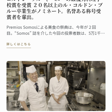
校賞を受賞 ２０名以上のル・コルドン・ブ
ルー卒業生がノミネート。名誉ある称号受
賞者を輩出。
Premios Somosによる美食の祭典は、今年が２回
目。“Somos” 誌を介した今回の投票者数は、5万1千人
に上りました。同誌は、ペルーの最高シェフ、レスト
詳しくはこちら
ラン、および関連企業を称え４０部門における受賞
者・受賞団体を発表。授賞式は、バランコにあるペド
ロ・デ・オスマ博物館で行われました。