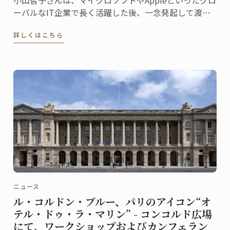
ーバルなIT企業で長く活躍した後、一念発起して渡
仏。2023年にパリ校でパンディプロムを取得しまし
詳しくはこちら
た。
ニュース
ル・コルドン・ブルー、パリのアイコン“オ
テル・ドゥ・ラ・マリン” - コンコルド広場
にて、ワークショップおよびカンフェラン