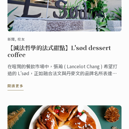
新聞, 校友
【減法哲學的法式甜點】L'sød dessert
coffee
在喧鬧的餐飲市場中，張瀚 ( Lancelot Chang ) 希望打
造的 L'sød，正如融合法文與丹麥文的品牌名所表達的
內涵一樣，希望這間店所呈現的甜點，都是秉持法式甜
閱讀更多
點堅持使用的新鮮優質食材，打造純粹、簡潔、乾淨的
甜點。