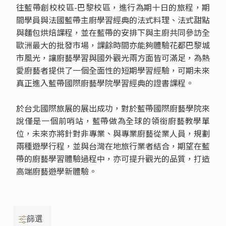
往藍帶創校校區-巴黎校區，進行為期十日的旅程，期
間學員與法國藍帶主廚學習經典的法式料理、法式甜點
與麵包烘焙課程，並在藍帶的安排下與主廚共同參訪全
歐洲最大的批發市場，課餘時間亦能夠體驗花都巴黎城
市風光，讓廚藝學習與國外觀光兩方面皆可滿足，為熱
愛廚藝者提供了一個全面性的短期學習經驗，可期未來
真正進入藍帶國際廚藝學院學習經典的證書課程。
於台北國際旅展的展出成功，對於藍帶國際廚藝學院來
說僅是一個前哨站，藍帶做為全球的領銜廚藝教學單
位，未來亦將針對非專業、與專業廚藝從業人員，規劃
兩種遊學行程，並與台灣在地旅行業者結合，期望在藍
帶的廚藝學習體驗過程中，亦可提升觀光的品質，打造
高端廚藝遊學新體驗。
篩選