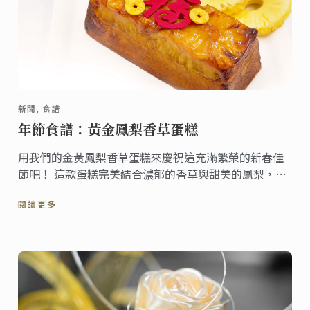
新聞, 食譜
年節食譜：黃金鳳梨香草蛋糕
用我們的金黃鳳梨香草蛋糕來慶祝這充滿繁榮的新春佳
節吧！ 這款蛋糕完美結合濃郁的香草與甜美的鳳梨，象
徵新的一年裡的豐饒與好運。 在這個農曆新年，與親愛
閱讀更多
的家人一起分享這款美味蛋糕，品嚐帶來喜悅、甜蜜與
幸福的滋味，讓好運降臨您的家中！