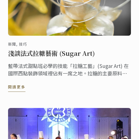
新聞, 技巧
淺談法式拉糖藝術 (Sugar Art)
藍帶法式甜點班必學的技能「拉糖工藝」(Sugar Art) 在
國際西點裝飾領域裡佔有一席之地。拉糖的主要原料是
糖、水、以及葡萄糖，透過一定的比例讓糖產生延展性
閱讀更多
以利塑形，以反覆拉摺的方式讓糖團包入空氣，並產生
珍珠般的光澤。