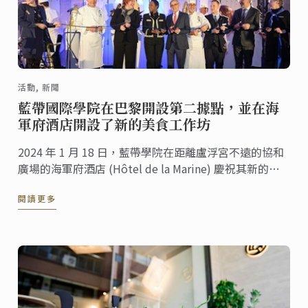
活動, 新聞
藍帶國際學院在巴黎開設第二據點，並在海
軍府酒店開設了新的美食工作坊
2024 年 1 月 18 日，藍帶學院在距離盧浮宮不遠的協和
廣場的海軍府酒店 (Hôtel de la Marine) 慶祝其新的據
點盛大開幕，藍帶將這裡提供美食、葡萄酒研討會以及
閱讀更多
眾多體驗，如烹飪示範、晚餐研討會、美食品鑑、下午
茶、企業餐敘和民營化活動。