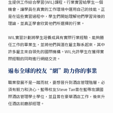
生提供工作綜合學習(WIL)課程。行業實習給學生一個
機會，讓學員在真實的工作環境中運用自己的技能。正
是在這些實習過程中，學生們開始理解他們學習背後的
理論，並真正學會欣賞他們所選擇的行業。
WIL實習計劃將學生培養成具有實際行業經驗、能夠勝
任工作的畢業生，並將他們與潛在雇主聯系起來，其中
許多雇主來自領先的國際機構。WIL允許學生在獲得實
際經驗的同時進行網絡交流。
遍布全球的校友“網”助力你的事業
職業發展不是一蹴而就，要想晉升到酒店管理階層，必
須有毅力和決心。藍帶校友Steve Tan曾在藍帶攻讀國
際酒店管理學士學位，並且曾在豪華酒店工作，後來升
任酒店前廳部經理。