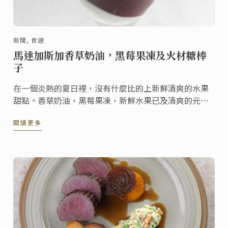
新聞, 食譜
馬達加斯加香草奶油，黑莓果凍及火材糖棒
子
在一個炎熱的夏日裡，沒有什麼比的上新鮮清爽的水果
甜點。香草奶油，黑莓果凍，新鮮水果已及清爽的元
素，金年夏天的食譜，不僅容易製作，還可事先完成。
閱讀更多
為您晚餐後提供完美的結局。