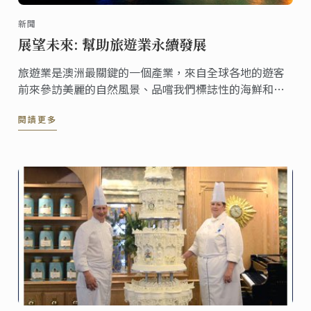
新聞
展望未來: 幫助旅遊業永續發展
旅遊業是澳洲最關鍵的一個產業，來自全球各地的遊客
前來參訪美麗的自然風景、品嚐我們標誌性的海鮮和極
富盛名的美酒。這個產業每年造就了上千份工作機會和
閱讀更多
巨額收益，2017年7月底，我們總計迎來了850萬的遊客
並帶來了406億元的收入。