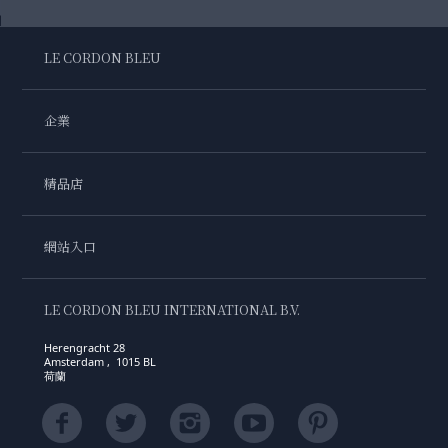
LE CORDON BLEU
企業
精品店
網站入口
LE CORDON BLEU INTERNATIONAL B.V.
Herengracht 28
Amsterdam , 1015 BL
荷蘭