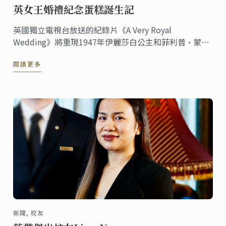
英女王婚禮紀念蛋糕誕生記
英國獨立電視台放送的紀錄片《A Very Royal
Wedding》將重現1947年伊麗莎白公主和菲利普·蒙巴
頓中尉的婚禮蛋糕。
閱讀更多
新聞, 校友