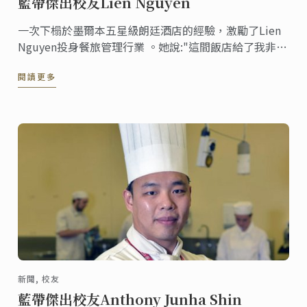
藍帶傑出校友Lien Nguyen
一次下榻於墨爾本五星級朗廷酒店的經驗，激勵了Lien
Nguyen投身餐旅管理行業 。她說:"這間飯店給了我非常
特別而且富有魅力的感受，在這間飯店裡，每一位工作
閱讀更多
人員臉上都掛著令人難忘的笑容。"
新聞, 校友
藍帶傑出校友Anthony Junha Shin