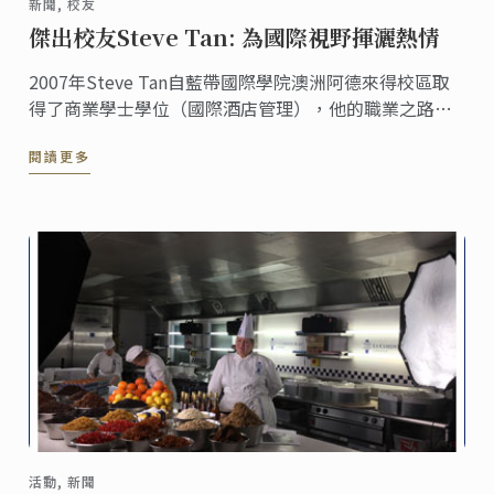
新聞, 校友
傑出校友Steve Tan: 為國際視野揮灑熱情
2007年Steve Tan自藍帶國際學院澳洲阿德來得校區取
得了商業學士學位（國際酒店管理），他的職業之路專
註於全球精品酒店，而他在短時間內從一名房務員晉升
閱讀更多
成為前臺的管理經裡。
活動, 新聞