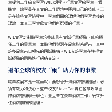
生提供工作綜合學習(WIL)課程。行業實習給學生一個
機會，讓學員在真實的工作環境中運用自己的技能。正
是在這些實習過程中，學生們開始理解他們學習背後的
理論，並真正學會欣賞他們所選擇的行業。
WIL實習計劃將學生培養成具有實際行業經驗、能夠勝
任工作的畢業生，並將他們與潛在雇主聯系起來，其中
許多雇主來自領先的國際機構。WIL允許學生在獲得實
際經驗的同時進行網絡交流。
遍布全球的校友“網”助力你的事業
職業發展不是一蹴而就，要想晉升到酒店管理階層，必
須有毅力和決心。藍帶校友Steve Tan曾在藍帶攻讀國
際酒店管理學士學位，並且曾在豪華酒店工作，後來升
任酒店前廳部經理。