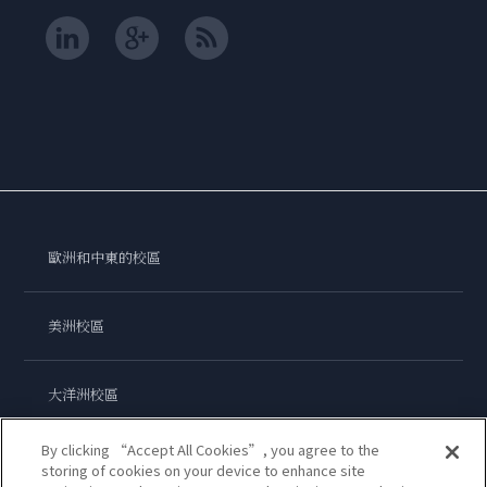
歐洲和中東的校區
美洲校區
大洋洲校區
By clicking “Accept All Cookies”, you agree to the
亞洲校區
storing of cookies on your device to enhance site