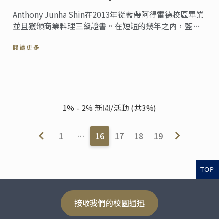
Anthony Junha Shin在2013年從藍帶阿得雷德校區畢業
並且獲頒商業料理三級證書。在短短的幾年之內，藍帶
校友Anthony Junha Shin從一名藍帶料理班的學生成功
閱讀更多
地轉變身分，成為南澳大利亞職業技術教育學院的商業
料理課廚藝講師。
1% - 2% 新聞/活動 (共3%)
1
…
16
17
18
19
TOP
接收我們的校園通迅