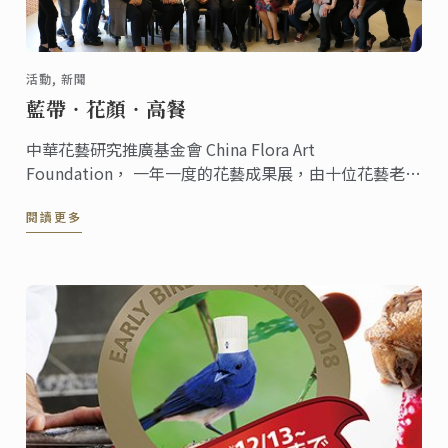
活動, 新聞
藍帶‧花顏‧高餐
中華花藝研究推廣基金會 China Flora Art
Foundation， 一年一度的花藝成果展，由十位花藝老師
展手藝，今年度以「藍帶‧花顏‧高餐」於藍帶校區舉
閱讀更多
辦下午茶暨花藝走秀會。