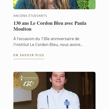
ANCIENS ÉTUDIANTS
130 ans Le Cordon Bleu avec Paula
Moulton
À l'occasion du 130e anniversaire de
l’institut Le Cordon Bleu, nous avons
l'honneur de rencontrer Paula, une
EN SAVOIR PLUS
ancienne étudiante du Diplôme de Wine & ...