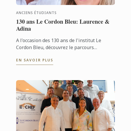
ANCIENS ÉTUDIANTS
130 ans Le Cordon Bleu: Laurence &
Adina
A l'occasion des 130 ans de l'institut Le
Cordon Bleu, découvrez le parcours
inspirant de Laurence, un ancien étudiant,
EN SAVOIR PLUS
et de sa femme, Adina, qu'il a rencontré ...