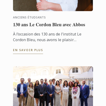
ANCIENS ÉTUDIANTS
130 ans Le Cordon Bleu avec Abbos
À l’occasion des 130 ans de l’institut Le
Cordon Bleu, nous avons le plaisir
d’échanger avec Abbos, un ancien étudiant
EN SAVOIR PLUS
dont le parcours reflète l’excellence et ...