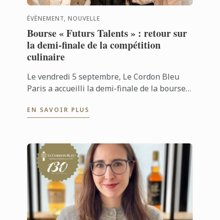
ÉVÈNEMENT, NOUVELLE
Bourse « Futurs Talents » : retour sur
la demi-finale de la compétition
culinaire
Le vendredi 5 septembre, Le Cordon Bleu
Paris a accueilli la demi-finale de la bourse «
Futurs Talents », un événement marquant
EN SAVOIR PLUS
pour de nombreux passionnés de ...