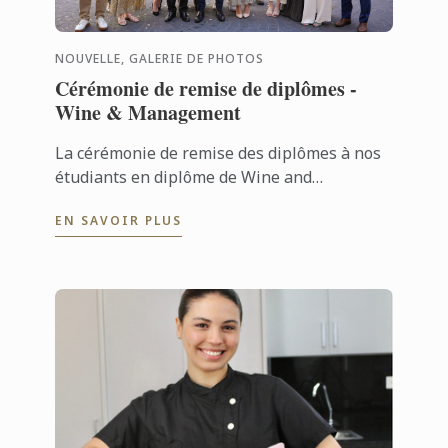
NOUVELLE, GALERIE DE PHOTOS
Cérémonie de remise de diplômes -
Wine & Management
La cérémonie de remise des diplômes à nos
étudiants en diplôme de Wine and
Management a eu lieu le 4 juillet.
EN SAVOIR PLUS
Félicitations à tous les diplômés pour leur
succès ...