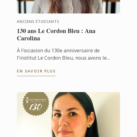
ANCIENS ÉTUDIANTS
130 ans Le Cordon Bleu : Ana
Carolina
À l'occasion du 130e anniversaire de
l’institut Le Cordon Bleu, nous avons le
plaisir de rencontrer Ana, une ancienne
EN SAVOIR PLUS
étudiante qui a choisi de se reconvertir ...