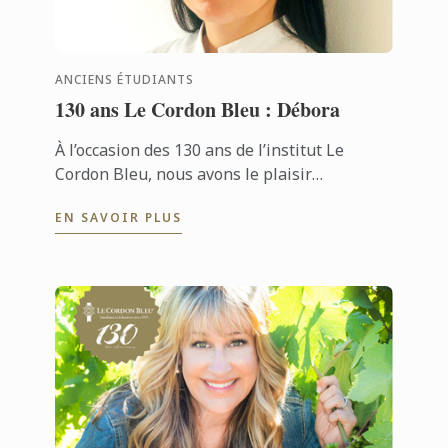
ANCIENS ÉTUDIANTS
130 ans Le Cordon Bleu : Débora
À l’occasion des 130 ans de l’institut Le
Cordon Bleu, nous avons le plaisir
d’échanger avec Débora, une ancienne
EN SAVOIR PLUS
étudiante passionnée par la pâtisserie