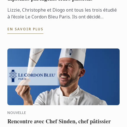
Lizzie, Christophe et Diogo ont tous les trois étudié
à l’école Le Cordon Bleu Paris. Ils ont décidé
d’associer leurs compétences pour fonder Dili
EN SAVOIR PLUS
Gastronomy. ...
NOUVELLE
Rencontre avec Chef Sinden, chef pâtissier