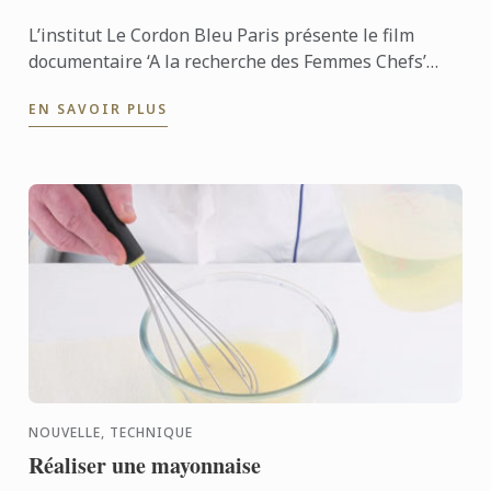
L’institut Le Cordon Bleu Paris présente le film
documentaire ‘A la recherche des Femmes Chefs’
réalisé par Vérane Frédiani qui a voyagé aux quatre
EN SAVOIR PLUS
coins de la ...
NOUVELLE, TECHNIQUE
Réaliser une mayonnaise