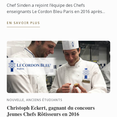
Chef Sinden a rejoint l’équipe des Chefs
enseignants Le Cordon Bleu Paris en 2016 après
une carrière dans des établissements variés.
EN SAVOIR PLUS
Aujourd’hui il s’épanouit ...
NOUVELLE, ANCIENS ÉTUDIANTS
Christoph Eckert, gagnant du concours
Jeunes Chefs Rôtisseurs en 2016