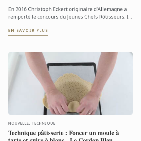
En 2016 Christoph Eckert originaire d'Allemagne a
remporté le concours du Jeunes Chefs Rôtisseurs. Il
est venu à l'institut Le Cordon Bleu Paris pour
EN SAVOIR PLUS
étudier la ...
NOUVELLE, TECHNIQUE
Technique pâtisserie : Foncer un moule à
tarte et cuire à blanc - Le Cordon Bleu