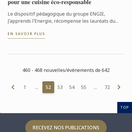
pour une cuisine éco-responsable
Le dispositif pédagogique du groupe ENGIE,
J’apprends l’Energie, récompense les lauréats du
concours Une Toque à la Cantoche à l’opéra Bastille
EN SAVOIR PLUS
avec Eric ...
460 - 468 nouvelles/événements de 642
1
…
52
53
54
55
…
72
TOP
RECEVEZ NOS PUBLICATIONS