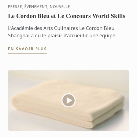
PRESSE, ÉVÈNEMENT, NOUVELLE
Le Cordon Bleu et Le Concours World Skills
L’Académie des Arts Culinaires Le Cordon Bleu
Shanghai a eu le plaisir d’accueillir une équipe
d’auditeurs de World Skills International (WSI), une
EN SAVOIR PLUS
association ...