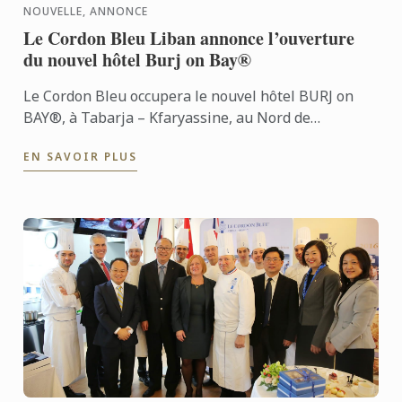
NOUVELLE, ANNONCE
Le Cordon Bleu Liban annonce l’ouverture
du nouvel hôtel Burj on Bay®
Le Cordon Bleu occupera le nouvel hôtel BURJ on
BAY®, à Tabarja – Kfaryassine, au Nord de
Beyrouth. L’annonce officielle a eu lieu lors du salon
EN SAVOIR PLUS
HORECA, un ...