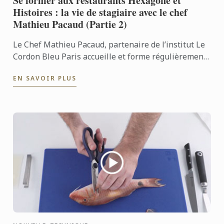
Se former aux restaurants Hexagone et
Histoires : la vie de stagiaire avec le chef
Mathieu Pacaud (Partie 2)
Le Chef Mathieu Pacaud, partenaire de l’institut Le
Cordon Bleu Paris accueille et forme régulièrement
des étudiants de l’école. Nous nous sommes rendus
EN SAVOIR PLUS
aux ...