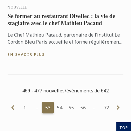
NOUVELLE
Se former au restaurant Divellec : la vie de
stagiaire avec le chef Mathieu Pacaud
Le Chef Mathieu Pacaud, partenaire de l’institut Le
Cordon Bleu Paris accueille et forme régulièrement
des étudiants de l’école. Nous nous sommes rendus
EN SAVOIR PLUS
au ...
469 - 477 nouvelles/événements de 642
1
…
53
54
55
56
…
72
TOP