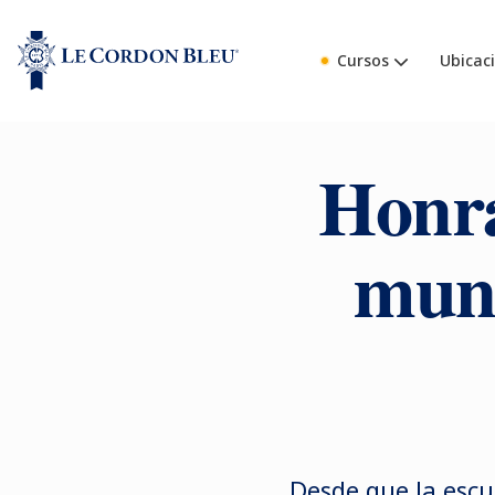
Cursos
Ubicac
Honra
mund
Desde que la escue