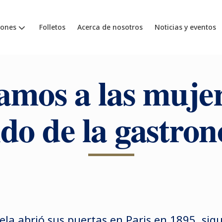
iones
Folletos
Acerca de nosotros
Noticias y eventos
mos a las mujer
o de la gastro
la abrió sus puertas en Paris en 1895, sigu