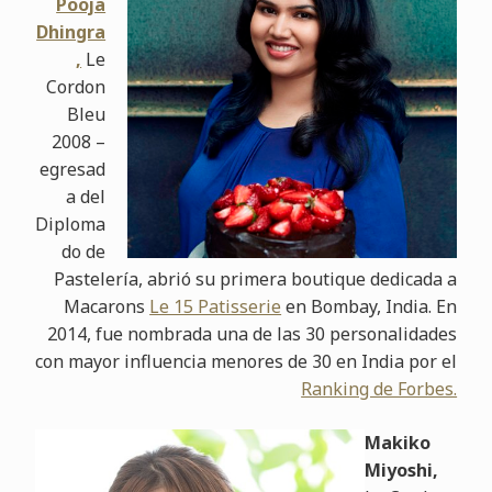
Pooja
Dhingra
,
Le
Cordon
Bleu
2008 –
egresad
a del
Diploma
do de
Pastelería, abrió su primera boutique dedicada a
Macarons
Le 15 Patisserie
en Bombay, India. En
2014, fue nombrada una de las 30 personalidades
con mayor influencia menores de 30 en India por el
Ranking de Forbes.
Makiko
Miyoshi,