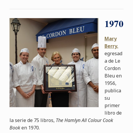
1970
Mary
Berry,
egresad
a de Le
Cordon
Bleu en
1956,
publica
su
primer
libro de
la serie de 75 libros,
The Hamlyn All Colour Cook
Book
en 1970.