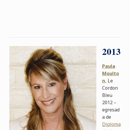
2013
Paula
Moulto
n,
Le
Cordon
Bleu
2012 –
egresad
a de
Diploma