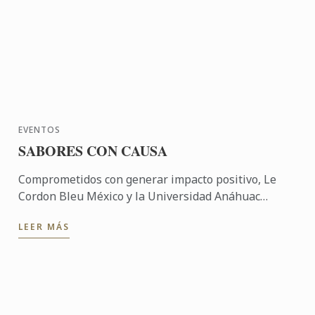
EVENTOS
SABORES CON CAUSA
Comprometidos con generar impacto positivo, Le
Cordon Bleu México y la Universidad Anáhuac
México participaron en una experiencia
LEER MÁS
gastronómica solidaria que ...