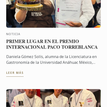
NOTICIA
PRIMER LUGAR EN EL PREMIO
INTERNACIONAL PACO TORREBLANCA
Daniela Gómez Solís, alumna de la Licenciatura en
Gastronomía de la Universidad Anáhuac México,
obtuvo el Primer Lugar en la Final Nacional de
LEER MÁS
México del Premio ...