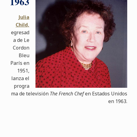
1963
Julia
Child,
egresad
a de Le
Cordon
Bleu
París en
1951,
lanza el
progra
ma de televisión
The French Chef
en Estados Unidos
en 1963.