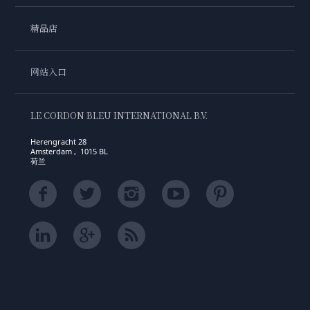
精品店
网站入口
LE CORDON BLEU INTERNATIONAL B.V.
Herengracht 28
Amsterdam , 1015 BL
荷兰