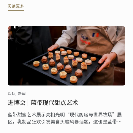
阅读更多
論搭配哪一種餐點都非常合適!
活动, 新闻
进博会 | 蓝带现代甜点艺术
蓝带甜蜜艺术展示亮相光明“现代厨房与世界牧场”展
区，乳制品狂欢引发美食头脑风暴话题，这也是蓝带连
续第三年来到中国国际进口博览会。