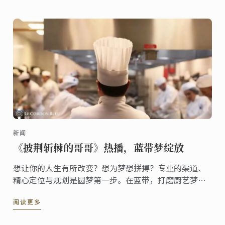
新闻
《披荆斩棘的哥哥》热播，蓝带梦绽放
想让你的人生有所改变？想为梦想拼搏？专业的渠道、
精心定位与规划是圆梦第一步。在蓝带，打磨厨艺梦想
的“质感”，追寻突破与成长的燃情滋味，现申请蓝带
阅读更多
十月料理证书课程，与蓝带一起披荆斩棘，进阶厨艺技
能，烹调火热的厨艺人生！