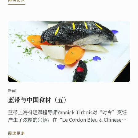
新闻
蓝带与中国食材（五）
蓝带上海料理课程导师Yannick Tirbois对“时令”烹饪
产生了浓厚的兴趣，在“Le Cordon Bleu & Chinese
Herbs ShangHai Menu”特辑中研发了乌鸡配黑芝麻香
阅读更多
蒜酱这道冬季美食这道冬季美食。