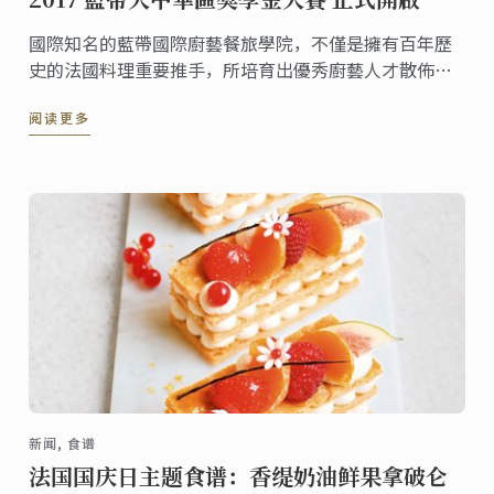
國際知名的藍帶國際廚藝餐旅學院，不僅是擁有百年歷
史的法國料理重要推手，所培育出優秀廚藝人才散佈世
界各地，更是培育許多臺灣優秀廚師的搖籃。藍帶國際
阅读更多
廚藝餐旅學院為了鼓勵更多喜愛廚藝的朋友有機會進入
藍帶殿堂。
新闻, 食谱
法国国庆日主题食谱：香缇奶油鲜果拿破仑