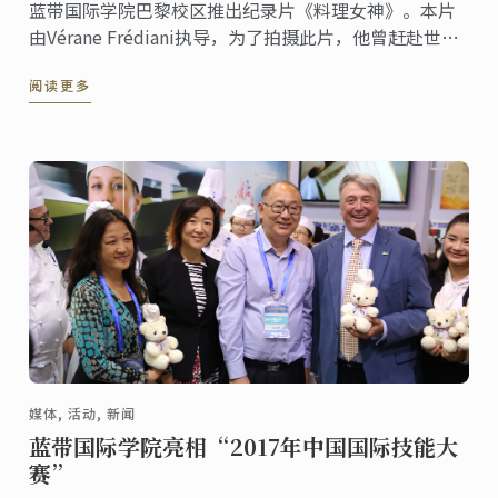
蓝带国际学院巴黎校区推出纪录片《料理女神》。本片
由Vérane Frédiani执导，为了拍摄此片，他曾赶赴世界
上四个不同的地方与高端美食、餐厅以及美酒与美食行
阅读更多
业的先锋女主厨会面。
媒体, 活动, 新闻
蓝带国际学院亮相“2017年中国国际技能大
赛”