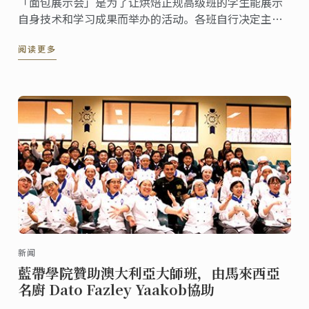
「面包展示会」是为了让烘焙正规高级班的学生能展示
自身技术和学习成果而举办的活动。各班自行决定主
题，制作并展示装饰面包和一口大小的面包成品，让莅
阅读更多
临现场的嘉宾能参观与品尝。今年3月底，举行了2017
年冬学期的面包展示会，现在与大家分享当时的盛况。
新闻
藍帶學院贊助澳大利亞大師班，由馬來西亞
名廚 Dato Fazley Yaakob協助