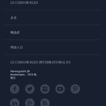
LE CORDON BLEU
企业
精品店
网站入口
LE CORDON BLEU INTERNATIONAL B.V.
Herengracht 28
Amsterdam , 1015 BL
荷兰