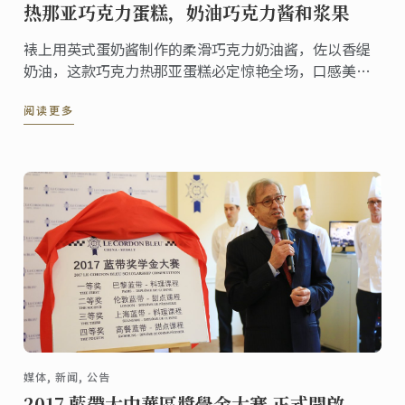
热那亚巧克力蛋糕，奶油巧克力酱和浆果
裱上用英式蛋奶酱制作的柔滑巧克力奶油酱，佐以香缇
奶油，这款巧克力热那亚蛋糕必定惊艳全场，口感美
味，令人沉迷。更妙的是，制作本甜品的每个步骤也都
阅读更多
非常简单，易于操作！
媒体, 新闻, 公告
2017 藍帶大中華區獎學金大賽 正式開啟