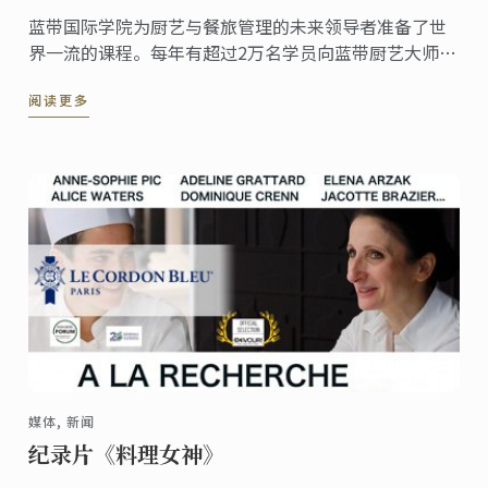
蓝带国际学院为厨艺与餐旅管理的未来领导者准备了世
界一流的课程。每年有超过2万名学员向蓝带厨艺大师与
讲师学习精湛技艺与专业知识。为了庆祝7月14日法国国
阅读更多
庆日，蓝带大师非常高兴地与您分享一款法式甜点的经
典食谱：拿破仑。
媒体, 新闻
纪录片《料理女神》