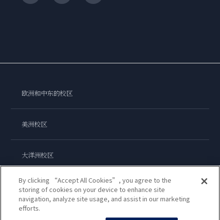
欧洲和中东的校区
美洲校区
大洋洲校区
By clicking “Accept All Cookies”, you agree to the
亚洲校区
storing of cookies on your device to enhance site
navigation, analyze site usage, and assist in our marketing
efforts.
蓝带国际学院