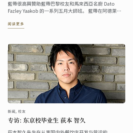
藍帶很高興贊助藍帶巴黎校友和馬來西亞名廚 Dato
Fazley Yaakob 的一系列五月大師班。 藍帶在阿德萊德,
墨爾本和悉尼的學生在Dato廚師的配方演示中學習並娛
阅读更多
樂並且樂於模仿他的菜品。
新闻, 校友
专访: 东京校毕业生 荻本 智久
荻本智久先生在从事国内外餐饮店开发与营运的