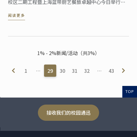
校区二期工程暨上海蓝带厨艺餐旅卓越中心今日举行新
楼揭牌仪式，同时宣布蓝带国际学院三大明星课程正式
阅读更多
登陆上海，接受预注册。蓝带国际学院总裁André J. ...
1% - 2%新闻/活动（共3%）
1
…
29
30
31
32
…
43
TOP
接收我们的校园通迅