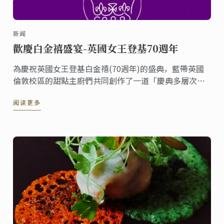
新闻
歡慶白金禧盛宴-英國女王登基70週年
為慶祝英國女王登基白金禧(70週年)的盛典，藍帶英國
倫敦校區的甜點主廚們共同創作了一道「慶典多層次蛋
糕」並在倫敦校區的咖啡廳上架。《香檳英式漿果白金
阅读更多
禧皇冠》這道甜點包含了香檳慕斯、糖漬紅漿果、檸檬
費南雪蛋糕體與香草沙布列餅，整個六月您都有機會可
以在倫敦品嚐到這份甜點，一同分享喜悅。