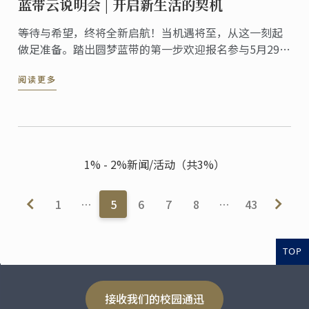
蓝带云说明会 | 开启新生活的契机
等待与希望，终将全新启航！当机遇将至，从这一刻起
做足准备。踏出圆梦蓝带的第一步欢迎报名参与5月29日
（周日）蓝带线上说明会，燃情六月，圆梦揭幕！
阅读更多
1% - 2%新闻/活动（共3%）
1
…
5
6
7
8
…
43
TOP
接收我们的校园通迅