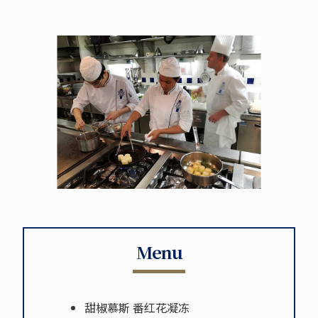
Menu
甜椒慕斯 番红花凝冻