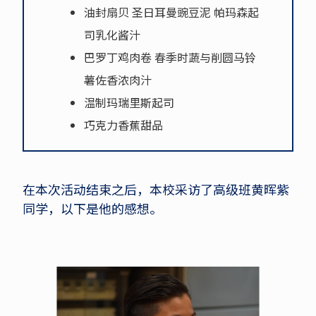
油封扇贝 圣日耳曼豌豆泥 帕玛森起
司乳化酱汁
巴罗丁鸡肉卷 春季时蔬与削圆马铃
薯佐香浓肉汁
温制玛瑞里斯起司
巧克力香蕉甜品
在本次活动结束之后，本校采访了高级班黄晖紫
同学，以下是他的感想。