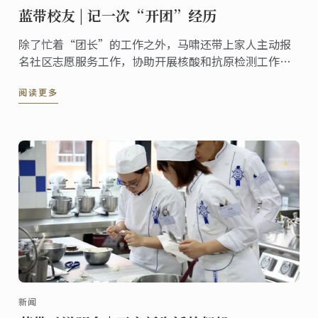
蓝带校友 | 记一次“开团”经历
除了忙着“团长”的工作之外，马啸还带上家人主动报
名社区志愿服务工作，协助开展核酸和抗原检测工作，
为小区里的住户递送生活物资等，她表示，“特殊时期
阅读更多
下，自己也会努力将每一份志愿工作做细致，做到实
处，真正地为大家的生活带去便利。”
新闻