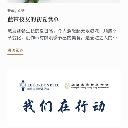
新闻, 食谱
蓝带校友的初夏食单
愈发蓬勃生长的夏日感，令人遐想起无限滋味，顺应季
节变化，创作带有鲜明季节感的美食，是爱吃之人的一
种仪式感。迫不及待激活夏日菜单，畅游蓝带人的美食
阅读更多
创意，为你的时令菜单带去风味活力！