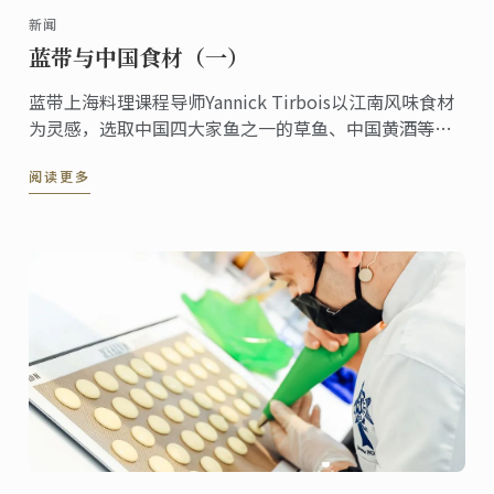
新闻
蓝带与中国食材（一）
蓝带上海料理课程导师Yannick Tirbois以江南风味食材
为灵感，选取中国四大家鱼之一的草鱼、中国黄酒等创
作了草鱼排配红酒酱汁，生姜烩白菜，一起听他讲述蓝
阅读更多
带与中国食材的创作故事。