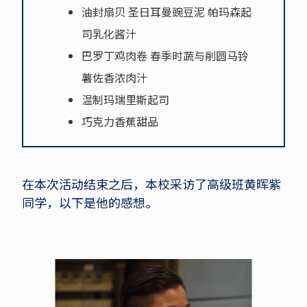
油封扇贝 圣日耳曼豌豆泥 帕玛森起
司乳化酱汁
巴罗丁鸡肉卷 春季时蔬与削圆马铃
薯佐香浓肉汁
温制玛瑞里斯起司
巧克力香蕉甜品
在本次活动结束之后，本校采访了高级班黄晖紫
同学，以下是他的感想。