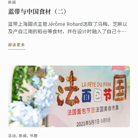
新闻
蓝带与中国食材（二）
蓝带上海甜点主管Jérôme Rohard选取了乌梅、芝麻以
及产自江南的稻谷等食材，并在设计时融入了自己十年
来对中国美食的体验感悟，创作了甜点乌梅米布丁配芝
阅读更多
麻果冻。
活动, 新闻, 书籍