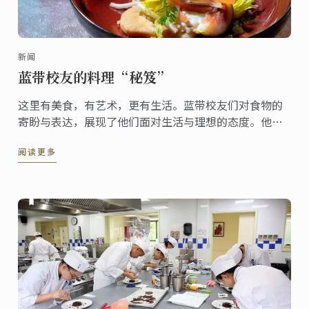
新闻
蓝带校友的料理“秘笈”
这里有美食，有艺术，更有生活。蓝带校友们对食物的
寄盼与表达，展现了他们面对生活与理想的态度。他们
因相同的梦想汇聚一门，又因不同的品格而光彩纷呈，
阅读更多
蓝带校友是蓝带恒久的宝藏，更是蓝带的骄傲。欣赏校
友作品，近距离感受蓝带精神传承，领略蓝带人风采。