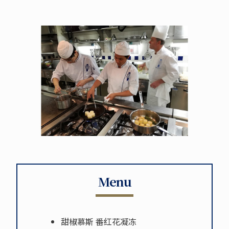
Menu
甜椒慕斯 番红花凝冻