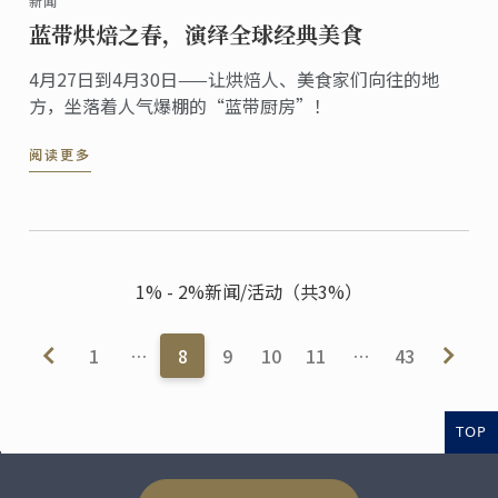
新闻
蓝带烘焙之春，演绎全球经典美食
4月27日到4月30日——让烘焙人、美食家们向往的地
方，坐落着人气爆棚的“蓝带厨房”！
阅读更多
1% - 2%新闻/活动（共3%）
1
…
8
9
10
11
…
43
TOP